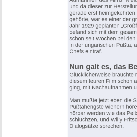
Aufnahmen des Films "Melo
und da dieser zur Herstell
gerade erst heimgekehrten
gehörte, war es einer der g
Jahr 1929 geplanten „Groß
befand sich mit dem gesa
schon seit Wochen bei de
in der ungarischen Pußta, 
Chefs eintraf.
Nun galt es, das B
Glücklicherweise brauchte 
diesem teuren Film schon a
ging, mit Nachaufnahmen u
Man mußte jetzt eben die S
Pußtahengste wiehern hör
hörbar werden wie das Pei
schluchzen, und Willy Frits
Dialogsätze sprechen.