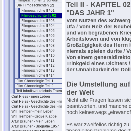
Filmgeschichten 2 Vorwort
Teil II - KAPITEL 02
Die Filmgeschichten (2)
Filmgeschichte II / 01
"DAS JAHR 1"
Filmgeschichte II / 02
Vom Nutzen des Schwerge
Filmgeschichte II / 03
Filmgeschichte II / 04
Ufa / Vom Reiz der Neuhei
Filmgeschichte II / 05
und von begrabenen Krieg
Filmgeschichte II / 06
Arbeitslosen und von klug
Filmgeschichte II / 07
Großzügigkeit des Herrn K
Filmgeschichte II / 08
niemals spielen durfte /
Filmgeschichte II / 09
Filmgeschichte II / 10
Von einem generaldirekto
Filmgeschichte II / 11
Trinkgeld eines Dichters
Filmgeschichte II / 12
der Unnahbarkeit der Doll
Filmgeschichte II / 13
Filmgeschichte II / 14
Film-Chronologie Teil 1
Die Umstellung au
Film-Chronologie Teil 2
der Welt
Teil-Inhaltsverzeichnis Fraenkel 2
Curt Riess - mein Leben
Nicht alle Fragen lassen si
Curt Reiss - Geschichte des Films I
beantworten, und manche du
Curt Reiss - Geschichte des Films II
Will Tremper - mein Leben
noch keineswegs „einwandfr
Will Tremper - Große Klappe
Artur Brauner - Mein Leben
Es war zweifellos richtig z
Artur Brauner - Biografie 1957
finanziellen Probleme des T