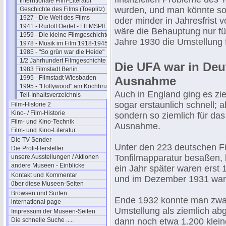
Interntionale Film-Literatur
wurden, und man könnte so
Geschichte des Films (Toeplitz)
1927 - Die Welt des Films
oder minder in Jahresfrist v
1941 - Rudolf Oertel - FILMSPIEGEL
wäre die Behauptung nur fü
1959 - Die kleine Filmgeschichte
Jahre 1930 die Umstellung f
1978 - Musik im Film 1918-1945
1985 - "So grün war die Heide"
1/2 Jahrhundert Filmgeschichte
Die UFA war in Deut
1983 Filmstadt Berlin
1995 - Filmstadt Wiesbaden
Ausnahme
1995 - "Hollywood" am Kochbrunnen
Auch in England ging es zie
Teil-Inhaltsverzeichnis
sogar erstaunlich schnell; 
Film-Historie 2
Kino- / Film-Historie
sondern so ziemlich für da
Film- und Kino-Technik
Ausnahme.
Film- und Kino-Literatur
Die TV-Sender
Unter den 223 deutschen F
Die Profi-Hersteller
Tonfilmapparatur besaßen, 
unsere Ausstellungen / Aktionen
andere Museen - Einblicke
ein Jahr später waren erst 1
Kontakt und Kommentar
und im Dezember 1931 ware
über diese Museen-Seiten
Browsen und Surfen
Ende 1932 konnte man zwar
international page
Umstellung als ziemlich ab
Impressum der Museen-Seiten
Die schnelle Suche .....
dann noch etwa 1.200 klein