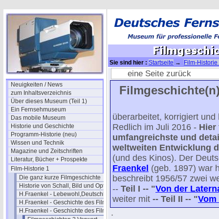
Sie sind hier :
Startseite
→
Film-Historie
(2)
→ Filmgeschichte II / 02
eine Seite zurück
Neuigkeiten / News
Filmgeschichte(n)
zum Inhaltsverzeichnis
Über dieses Museum (Teil 1)
Ein Fernsehmuseum
überarbeitet, korrigiert un
Das mobile Museum
Redlich im Juli 2016 -
Hier
Historie und Geschichte
Programm-Historie (neu)
umfangreichste und detail
Wissen und Technik
weltweiten Entwicklung d
Magazine und Zeitschriften
(und des Kinos). Der Deut
Literatur, Bücher + Prospekte
Fraenkel
(geb. 1897) war 
Film-Historie 1
beschreibt 1956/57 zwei we
Die ganz kurze Filmgeschichte
Historie von Schall, Bild und Optik
--
Teil I -- "
Von der Latern
H.Fraenkel - Lebewohl,Deutschland
weiter mit
-- Teil II -- "
Vom 
H.Fraenkel - Geschichte des Films 1
H.Fraenkel - Geschichte des Films 2
.