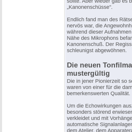
sollte. Aber wieder gab es b
„Kanonenschüsse".
Endlich fand man des Rätse
nervös war, die Angewohnhe
während dieser Aufnahmen s
Nähe des Mikrophons befand
Kanonenschuß. Der Regisse
schleunigst abgewöhnen.
Die neuen Tonfilma
mustergültig
Die in jener Pionierzeit so 
waren von einer für die dam
bemerkenswerten Qualität.
Um die Echowirkungen auszus
besonders störend erwiesen
verkleidet und mit Vorhäng
automatische Signalanlagen
dem Atelier, dem Apparate