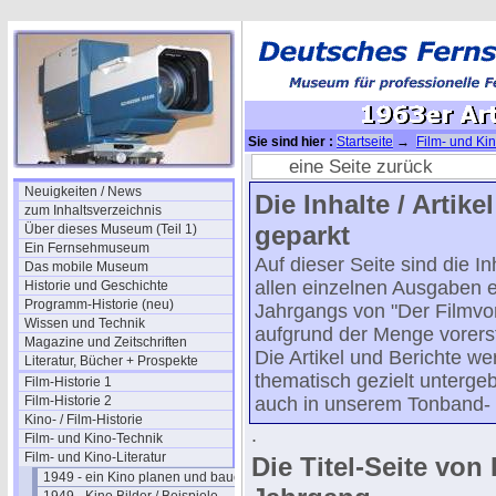
Sie sind hier :
Startseite
→
Film- und Kin
1963er Artikel Teil 4
eine Seite zurück
Neuigkeiten / News
Die Inhalte / Artike
zum Inhaltsverzeichnis
geparkt
Über dieses Museum (Teil 1)
Ein Fernsehmuseum
Auf dieser Seite sind die In
Das mobile Museum
allen einzelnen Ausgaben 
Historie und Geschichte
Programm-Historie (neu)
Jahrgangs von "Der Filmvor
Wissen und Technik
aufgrund der Menge vorerst
Magazine und Zeitschriften
Die Artikel und Berichte we
Literatur, Bücher + Prospekte
thematisch gezielt untergebr
Film-Historie 1
Film-Historie 2
auch in unserem Tonband-
Kino- / Film-Historie
.
Film- und Kino-Technik
Film- und Kino-Literatur
Die Titel-Seite von 
1949 - ein Kino planen und bauen