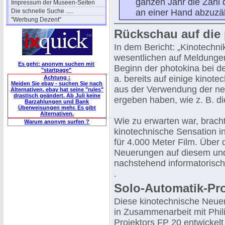
ganzen Jahr die Zahl
Impressum der Museen-Seiten
Die schnelle Suche .....
an einer Hand abzuzä
"Werbung Dezent"
Rückschau auf die 
In dem Bericht: „Kinotechni
wesentlichen auf Meldungen
Es geht: anonym suchen mit
Beginn der photokina bei d
"startpage"
a. bereits auf einige kinot
Achtung :
Meiden Sie ebay - suchen Sie nach
aus der Verwendung der ne
Alternativen. ebay hat seine "rules"
drastisch geändert. Ab Juli keine
ergeben haben, wie z. B. di
Barzahlungen und Bank
Überweisungen mehr. Es gibt
Alternativen.
Wie zu erwarten war, bracht
Warum anonym surfen ?
kinotechnische Sensation i
für 4.000 Meter Film. Über
Neuerungen auf diesem und
nachstehend informatorisch
.
Solo-Automatik-Pro
Diese kinotechnische Neue
in Zusammenarbeit mit Phi
Projektors FP 20 entwickelt