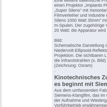
Eine weitere italienische Pr
einen Projektor „Impianto P
„Super Silens" mit Xenonla
Filmverleiher und Industrie
Silens 1000 Watt 35mm" mi
m-Spulen. Der zugehörige V
20 Watt; die Apparatur wird i
Bild:
Schematische Darstellung d
Niedervolt-Ellipsoid-Reflek
Projektion. Die sichtbaren L
die Infrarotstrahlen (s. Bil
(Zeichnung: Osram)
.
Kinotechnisches Z
es beginnt mit Sie
Aus dem umfassenden Fabri
Siemens-Klangfilm, das im 
der Aufnahme und Wiedergab
Vorführbetrieb erwähnenswe