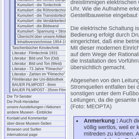
dreistimmigen elektrischen
Kumuliert - die Tontechnik
Uhr. Wie die Aufnahme erken
Kumuliert - die Röhrentechnik
Gestellbauweise eingebaut 
Kumuliert - die Transistortechnik
Kumuliert - die Verstärkertechnik
Kumuliert - die Bildwand
Die elektrische Schaltung i
Kumuliert - Spannung + Strom
Bedienung erfolgt durch Druc
Übersicht über unsere Artikel
eingerichtet, daß eine betr
Inhaltsverzeichnisse 1954-1963
Mit dieser modernen Einrich
Taschenbücher Kinotechnik
Literatur : Filmtechnik 1931
auf dem Wege der Rationalis
Literatur : Bild und Ton (Ost)
die Installation des Vorfüh
Literatur : Bild und Ton (West)
übersichtlich gemacht.
Literatur - 73 Jahre "Filmecho"
Literatur - Zahlen im "Filmecho"
Filmliteratur der Uni-Bibliothek
Abgesehen von den Leitung
BAUER FILMPOST - 8mm
Stromquellen entfallen bei 
BAUER FILMPOST - 35mm Film
sonstigen unter dem Fußbo
Die TV-Sender
Leitungen, da die gesamte In
Die Profi-Hersteller
(Foto: MEOPTA)
unsere Ausstellungen / Aktionen
andere Museen - Einblicke
Kontakt und Kommentar
Anmerkung :
Auch die
über diese Museen-Seiten
völlig wertlos, weil e
Browsen und Surfen
mitreden zu können. 
international page