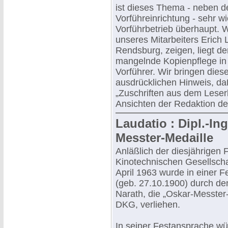
ist dieses Thema - neben d
Vorführeinrichtung - sehr w
Vorführbetrieb überhaupt.
unseres Mitarbeiters Erich 
Rendsburg, zeigen, liegt d
mangelnde Kopienpflege in
Vorführer. Wir bringen dies
ausdrücklichen Hinweis, daß
„Zuschriften aus dem Leserk
Ansichten der Redaktion d
Laudatio : Dipl.-In
Messter-Medaille
Anläßlich der diesjährigen
Kinotechnischen Gesellscha
April 1963 wurde in einer F
(geb. 27.10.1900) durch de
Narath, die „Oskar-Messter
DKG, verliehen.
In seiner Festansprache wü