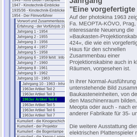
Jahrgang
1949 - Kino Bilder / Beispiele
1947 - Kinotechnik-Einblicke
"Eine vorgefertigt
1935/36 - Kinotechnik-Einblicke
1954 - Der Filmvorführer
Auf der photokina 1963 zeig
Vorwort und Zusammenfassung
Fa. MEOPTA-KÖVO, Prag, 
Erfahrung - der Vorführjob 1965
interessante Neuerung die
Jahrgang 1 - 1954
»Baukasten-Projektionska
Jahrgang 2 - 1955
Jahrgang 3 - 1956
424«, die wie ein vorgeferti
Jahrgang 4 - 1957
Haus für den schnellen
Jahrgang 5 - 1958
Zusammenbau einer
Jahrgang 6 - 1959 fehlt : Info
Projektionskabine auch in k
Jahrgang 7 - 1960
Räumen, vorgesehen ist.
Jahrgang 8 - 1961
Jahrgang 9 - 1962
Jahrgang 10 - 1963
In ihrer Normal-Ausführung 
Jahrgang 10 - 1963 - Inhalt
untenstehende Bild zusamm
1963er Artikel Teil 2
Baukasteneinheiten, von de
1963er Artikel Teil 3
1963er Artikel Teil 4
den Maschinenraum bilden. 
1963er Artikel Teil 5
Meopta oder auch - nach e
1963er Artikel Teil 6
anderer Fabrikate für 35- 
1963er Artikel Teil 7
Kumuliert - die Kinogeschichte
Die weitere Ausstattung di
Kumuliert - der Projektor
Kumuliert - die Bogenlampe
elektrischen Plattenspieler
Kumuliert - die Xenon-Lampe