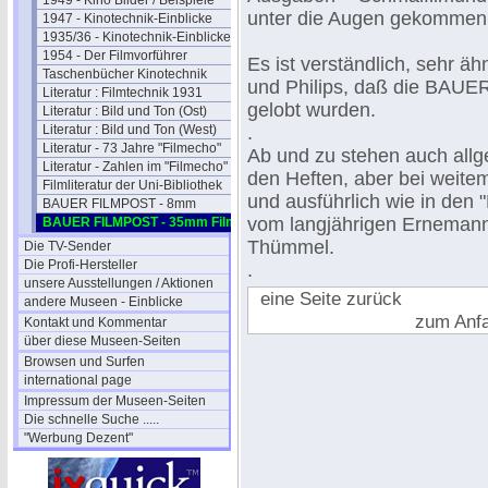
1949 - Kino Bilder / Beispiele
unter die Augen gekommen
1947 - Kinotechnik-Einblicke
1935/36 - Kinotechnik-Einblicke
1954 - Der Filmvorführer
Es ist verständlich, sehr äh
Taschenbücher Kinotechnik
und Philips, daß die BAUE
Literatur : Filmtechnik 1931
gelobt wurden.
Literatur : Bild und Ton (Ost)
Literatur : Bild und Ton (West)
.
Literatur - 73 Jahre "Filmecho"
Ab und zu stehen auch allge
Literatur - Zahlen im "Filmecho"
den Heften, aber bei weite
Filmliteratur der Uni-Bibliothek
und ausführlich wie in den
BAUER FILMPOST - 8mm
vom langjährigen Ernemann M
BAUER FILMPOST - 35mm Film
Thümmel.
Die TV-Sender
Die Profi-Hersteller
.
unsere Ausstellungen / Aktionen
eine Seite zurück
andere Museen - Einblicke
zum Anf
Kontakt und Kommentar
über diese Museen-Seiten
Browsen und Surfen
international page
Impressum der Museen-Seiten
Die schnelle Suche .....
"Werbung Dezent"