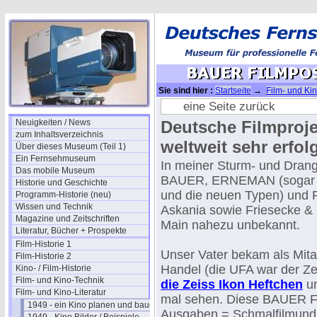
Sie sind hier :
Startseite
→
Film- und Kin
eine Seite zurück
Neuigkeiten / News
Deutsche Filmproj
zum Inhaltsverzeichnis
weltweit sehr erfol
Über dieses Museum (Teil 1)
Ein Fernsehmuseum
In meiner Sturm- und Drang
Das mobile Museum
BAUER, ERNEMAN (sogar g
Historie und Geschichte
und die neuen Typen) und Ph
Programm-Historie (neu)
Wissen und Technik
Askania sowie Friesecke &
Magazine und Zeitschriften
Main nahezu unbekannt.
Literatur, Bücher + Prospekte
Film-Historie 1
Unser Vater bekam als Mita
Film-Historie 2
Handel (die UFA war der Ze
Kino- / Film-Historie
Film- und Kino-Technik
die Zeiss Ikon Heftchen
un
Film- und Kino-Literatur
mal sehen. Diese BAUER 
1949 - ein Kino planen und bauen
Ausgaben = Schmalfilmund N