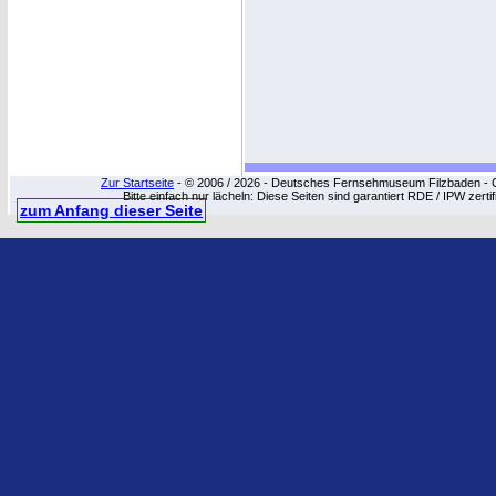
Zur Startseite
- © 2006 / 2026 - Deutsches Fernsehmuseum Filzbaden - Cop
Bitte einfach nur lächeln: Diese Seiten sind garantiert RDE / IPW zert
zum Anfang dieser Seite