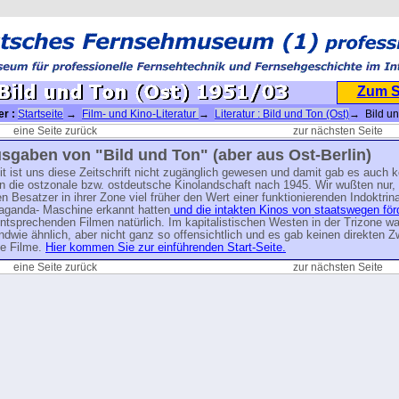
Zum 
er :
Startseite
→
Film- und Kino-Literatur
→
Literatur : Bild und Ton (Ost)
→ Bild un
eine Seite zurück
zur nächsten Seite
sgaben von "Bild und Ton" (aber aus Ost-Berlin)
t ist uns diese Zeitschrift nicht zugänglich gewesen und damit gab es auch 
in die ostzonale bzw. ostdeutsche Kinolandschaft nach 1945. Wir wußten nur,
n Besatzer in ihrer Zone viel früher den Wert einer funktionierenden Indoktrina
aganda- Maschine erkannt hatten
und die intakten Kinos von staatswegen för
ntsprechenden Filmen natürlich. Im kapitalistischen Westen in der Trizone w
ndwie ähnlich, aber nicht ganz so offensichtlich und es gab keinen direkten Z
e Filme.
Hier kommen Sie zur einführenden Start-Seite.
eine Seite zurück
zur nächsten Seite