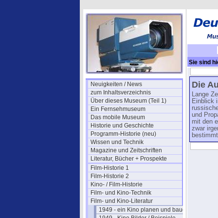
Sie sind hi
1951/03
Die Au
Neuigkeiten / News
zum Inhaltsverzeichnis
Lange Zei
Über dieses Museum (Teil 1)
Einblick 
russische
Ein Fernsehmuseum
und Prop
Das mobile Museum
mit den e
Historie und Geschichte
zwar irge
Programm-Historie (neu)
bestimmt
Wissen und Technik
Magazine und Zeitschriften
Literatur, Bücher + Prospekte
Film-Historie 1
Film-Historie 2
Kino- / Film-Historie
Film- und Kino-Technik
Film- und Kino-Literatur
1949 - ein Kino planen und bauen