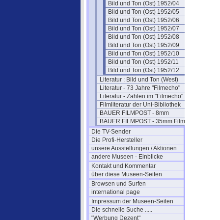
Bild und Ton (Ost) 1952/04
Bild und Ton (Ost) 1952/05
Bild und Ton (Ost) 1952/06
Bild und Ton (Ost) 1952/07
Bild und Ton (Ost) 1952/08
Bild und Ton (Ost) 1952/09
Bild und Ton (Ost) 1952/10
Bild und Ton (Ost) 1952/11
Bild und Ton (Ost) 1952/12
Literatur : Bild und Ton (West)
Literatur - 73 Jahre "Filmecho"
Literatur - Zahlen im "Filmecho"
Filmliteratur der Uni-Bibliothek
BAUER FILMPOST - 8mm
BAUER FILMPOST - 35mm Film
Die TV-Sender
Die Profi-Hersteller
unsere Ausstellungen / Aktionen
andere Museen - Einblicke
Kontakt und Kommentar
über diese Museen-Seiten
Browsen und Surfen
international page
Impressum der Museen-Seiten
Die schnelle Suche .....
"Werbung Dezent"