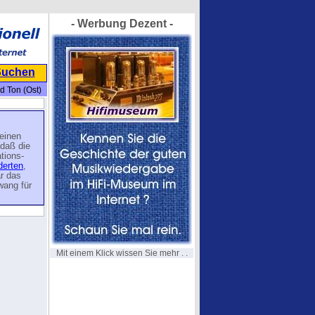
- Werbung Dezent -
Suchen
d Ton (Ost)
keinen
 daß die
tions-
derten
,
ar das
wang für
Mit einem Klick wissen Sie mehr . .