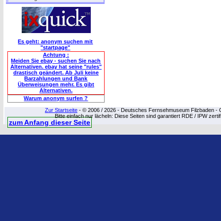
Es geht: anonym suchen mit
"startpage"
Achtung :
Meiden Sie ebay - suchen Sie nach
Alternativen. ebay hat seine "rules"
drastisch geändert. Ab Juli keine
Barzahlungen und Bank
Überweisungen mehr. Es gibt
Alternativen.
Warum anonym surfen ?
Zur Startseite
- © 2006 / 2026 - Deutsches Fernsehmuseum Filzbaden - Cop
Bitte einfach nur lächeln: Diese Seiten sind garantiert RDE / IPW zert
zum Anfang dieser Seite