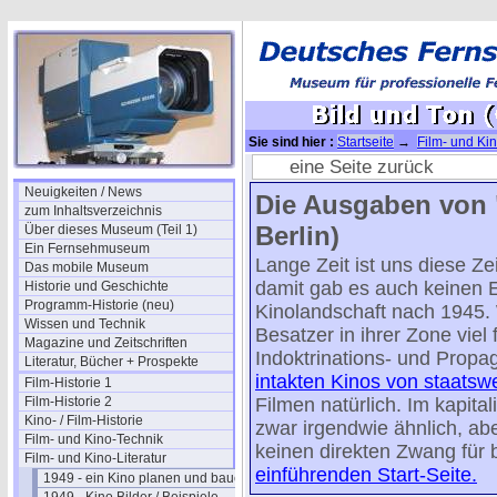
Sie sind hier :
Startseite
→
Film- und Kin
1950/04
eine Seite zurück
Neuigkeiten / News
Die Ausgaben von "
zum Inhaltsverzeichnis
Berlin)
Über dieses Museum (Teil 1)
Ein Fernsehmuseum
Lange Zeit ist uns diese Ze
Das mobile Museum
damit gab es auch keinen E
Historie und Geschichte
Programm-Historie (neu)
Kinolandschaft nach 1945. 
Wissen und Technik
Besatzer in ihrer Zone viel
Magazine und Zeitschriften
Indoktrinations- und Propa
Literatur, Bücher + Prospekte
intakten Kinos von staatsw
Film-Historie 1
Film-Historie 2
Filmen natürlich. Im kapita
Kino- / Film-Historie
zwar irgendwie ähnlich, abe
Film- und Kino-Technik
keinen direkten Zwang für
Film- und Kino-Literatur
einführenden Start-Seite.
1949 - ein Kino planen und bauen