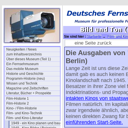
Sie sind hier :
Startseite
→
Film- und Kin
1950/03
eine Seite zurück
Neuigkeiten / News
Die Ausgaben von "
zum Inhaltsverzeichnis
Berlin)
Über dieses Museum (Teil 1)
Ein Fernsehmuseum
Lange Zeit ist uns diese Ze
Das mobile Museum
damit gab es auch keinen E
Historie und Geschichte
Programm-Historie (neu)
Kinolandschaft nach 1945. 
Wissen und Technik
Besatzer in ihrer Zone viel
Magazine und Zeitschriften
Indoktrinations- und Propa
Literatur, Bücher + Prospekte
intakten Kinos von staatsw
Film-Historie 1
Film-Historie 2
Filmen natürlich. Im kapita
Kino- / Film-Historie
zwar irgendwie ähnlich, abe
Film- und Kino-Technik
keinen direkten Zwang für
Film- und Kino-Literatur
einführenden Start-Seite.
1949 - ein Kino planen und bauen