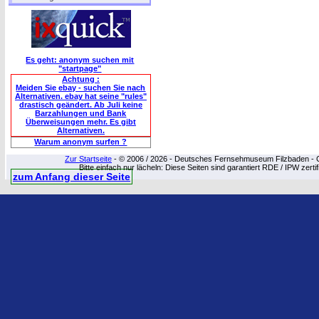
Es geht: anonym suchen mit
"startpage"
Achtung :
Meiden Sie ebay - suchen Sie nach
Alternativen. ebay hat seine "rules"
drastisch geändert. Ab Juli keine
Barzahlungen und Bank
Überweisungen mehr. Es gibt
Alternativen.
Warum anonym surfen ?
Zur Startseite
- © 2006 / 2026 - Deutsches Fernsehmuseum Filzbaden - Cop
Bitte einfach nur lächeln: Diese Seiten sind garantiert RDE / IPW zert
zum Anfang dieser Seite