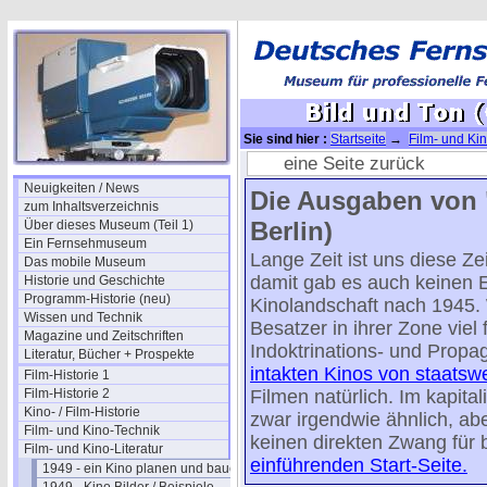
Sie sind hier :
Startseite
→
Film- und Kin
1949/12
eine Seite zurück
Neuigkeiten / News
Die Ausgaben von "
zum Inhaltsverzeichnis
Berlin)
Über dieses Museum (Teil 1)
Ein Fernsehmuseum
Lange Zeit ist uns diese Ze
Das mobile Museum
damit gab es auch keinen E
Historie und Geschichte
Programm-Historie (neu)
Kinolandschaft nach 1945. 
Wissen und Technik
Besatzer in ihrer Zone viel
Magazine und Zeitschriften
Indoktrinations- und Propa
Literatur, Bücher + Prospekte
intakten Kinos von staatsw
Film-Historie 1
Film-Historie 2
Filmen natürlich. Im kapita
Kino- / Film-Historie
zwar irgendwie ähnlich, abe
Film- und Kino-Technik
keinen direkten Zwang für
Film- und Kino-Literatur
einführenden Start-Seite.
1949 - ein Kino planen und bauen