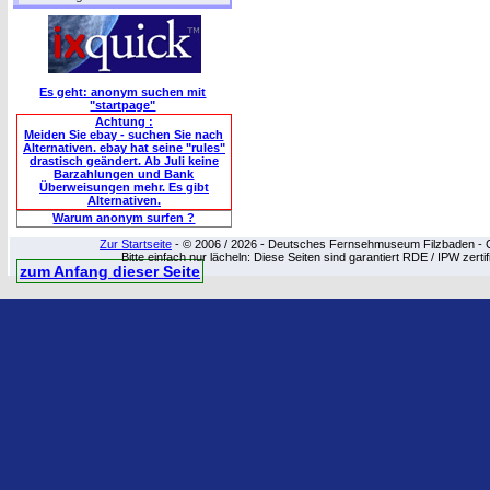
Es geht: anonym suchen mit
"startpage"
Achtung :
Meiden Sie ebay - suchen Sie nach
Alternativen. ebay hat seine "rules"
drastisch geändert. Ab Juli keine
Barzahlungen und Bank
Überweisungen mehr. Es gibt
Alternativen.
Warum anonym surfen ?
Zur Startseite
- © 2006 / 2026 - Deutsches Fernsehmuseum Filzbaden - Cop
Bitte einfach nur lächeln: Diese Seiten sind garantiert RDE / IPW zert
zum Anfang dieser Seite