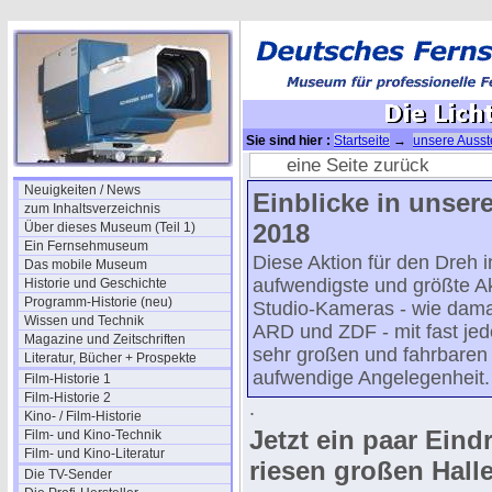
Sie sind hier :
Startseite
→
unsere Ausst
eine Seite zurück
Neuigkeiten / News
Einblicke in unser
zum Inhaltsverzeichnis
2018
Über dieses Museum (Teil 1)
Ein Fernsehmuseum
Diese Aktion für den Dreh 
Das mobile Museum
aufwendigste und größte Ak
Historie und Geschichte
Programm-Historie (neu)
Studio-Kameras - wie damal
Wissen und Technik
ARD und ZDF - mit fast je
Magazine und Zeitschriften
sehr großen und fahrbaren 
Literatur, Bücher + Prospekte
aufwendige Angelegenheit.
Film-Historie 1
Film-Historie 2
.
Kino- / Film-Historie
Jetzt ein paar Eind
Film- und Kino-Technik
Film- und Kino-Literatur
riesen großen Halle
Die TV-Sender