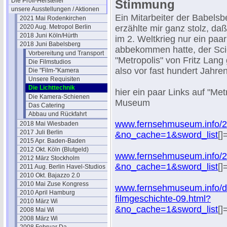
Die Profi-Hersteller
Stimmung
unsere Ausstellungen / Aktionen
Ein Mitarbeiter der Babelsb
2021 Mai Rodenkirchen
2020 Aug. Metropol Berlin
erzählte mir ganz stolz, daß
2018 Juni Köln/Hürth
im 2. Weltkrieg nur ein paar
2018 Juni Babelsberg
abbekommen hatte, der Scie
Vorbereitung und Transport
"Metropolis" von Fritz Lang
Die Filmstudios
also vor fast hundert Jahren
Die "Film-"Kamera
Unsere Requisiten
Die Lichttechnik
hier ein paar Links auf "Met
Die Kamera-Schienen
Museum
Das Catering
Abbau und Rückfahrt
www.fernsehmuseum.info/2
2018 Mai Wiesbaden
2017 Juli Berlin
&no_cache=1&sword_list
[]
2015 Apr. Baden-Baden
2012 Okt. Köln (Blutgeld)
www.fernsehmuseum.info/2
2012 März Stockholm
&no_cache=1&sword_list
[]
2011 Aug. Berlin Havel-Studios
2010 Okt. Bajazzo 2.0
2010 Mai Zuse Kongress
www.fernsehmuseum.info/di
2010 April Hamburg
filmgeschichte-09.html?
2010 März Wi
&no_cache=1&sword_list
[]
2008 Mai Wi
2008 März Wi