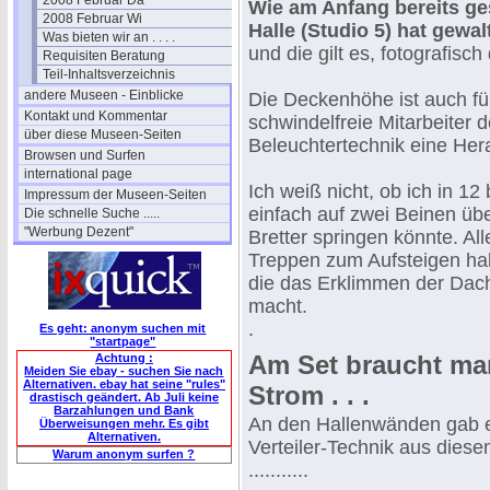
2008 Februar Da
Wie am Anfang bereits ge
2008 Februar Wi
Halle (Studio 5) hat gewa
Was bieten wir an . . . .
und die gilt es, fotografisch
Requisiten Beratung
Teil-Inhaltsverzeichnis
andere Museen - Einblicke
Die Deckenhöhe ist auch fü
Kontakt und Kommentar
schwindelfreie Mitarbeiter d
über diese Museen-Seiten
Beleuchtertechnik eine Her
Browsen und Surfen
international page
Ich weiß nicht, ob ich in 1
Impressum der Museen-Seiten
einfach auf zwei Beinen üb
Die schnelle Suche .....
"Werbung Dezent"
Bretter springen könnte. All
Treppen zum Aufsteigen hab
die das Erklimmen der Dac
macht.
.
Es geht: anonym suchen mit
"startpage"
Am Set braucht man
Achtung :
Meiden Sie ebay - suchen Sie nach
Alternativen. ebay hat seine "rules"
Strom . . .
drastisch geändert. Ab Juli keine
Barzahlungen und Bank
An den Hallenwänden gab 
Überweisungen mehr. Es gibt
Alternativen.
Verteiler-Technik aus dies
Warum anonym surfen ?
...........