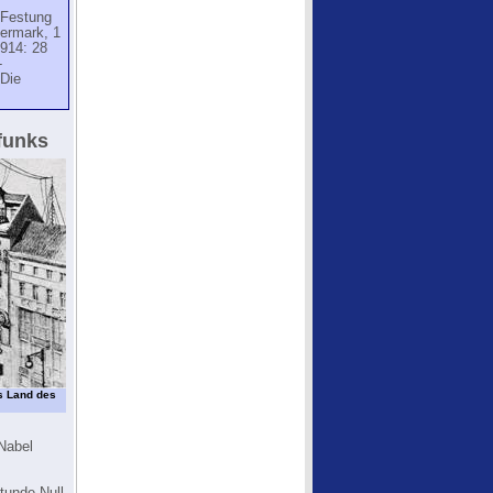
 Festung
iermark, 1
1914: 28
-
>Die
funks
s Land des
-Nabel