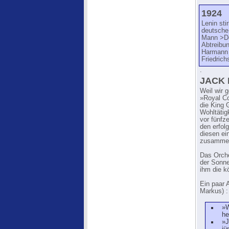
1924
Lenin sti
deutsche 
Mann >De
Abtreibun
Harmann 
Friedric
.
JACK 
Weil wir 
»Royal Co
die King G
Wohltätig
vor fünfz
den erfol
diesen ei
zusammen
Das Orche
der Sonne
ihm die k
Ein paar 
Markus) :
»W
he
»J