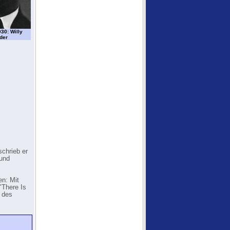
30: Willy
der
schrieb er
 und
en: Mit
"There Is
 des