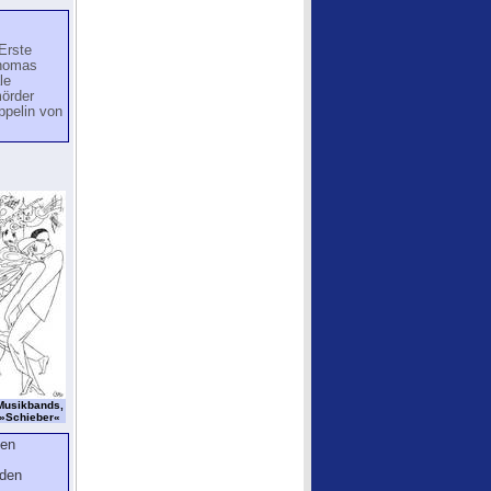
 Erste
Thomas
le
mörder
ppelin von
 Musikbands,
 »Schieber«
hen
eden