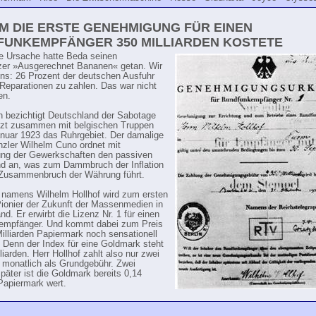
 DIE ERSTE GENEHMIGUNG FÜR EINEN
FUNKEMPFÄNGER 350 MILLIARDEN KOSTETE
e Ursache hatte Beda seinen
zer »Ausgerechnet Bananen« getan. Wir
uns: 26 Prozent der deutschen Ausfuhr
Reparationen zu zahlen. Das war nicht
en.
h bezichtigt Deutschland der Sabotage
tzt zusammen mit belgischen Truppen
nuar 1923 das Ruhrgebiet. Der damalige
zler Wilhelm Cuno ordnet mit
ng der Gewerkschaften den passiven
d an, was zum Dammbruch der Inflation
Zusammenbruch der Währung führt.
namens Wilhelm Hollhof wird zum ersten
Pionier der Zukunft der Massenmedien in
d. Er erwirbt die Lizenz Nr. 1 für einen
empfänger. Und kommt dabei zum Preis
illiarden Papiermark noch sensationell
g. Denn der Index für eine Goldmark steht
liarden. Herr Hollhof zahlt also nur zwei
monatlich als Grundgebühr. Zwei
äter ist die Goldmark bereits 0,14
 Papiermark wert.