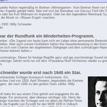
nger.«
pielte Hylton regelmäßig im Berliner »Wintergarten«. Kein Berliner Hotel von
ine« Kapelle gehabt hätte. Man traf sich bei Barnabas von Geczys Fünf-Uhr-T
 oder bei Kurt Widmann im Imperator. Oder bei den legendären Weintraub Sy
r die Musik im >Blauen Engel< machten.
e 1930: Willy Schneider
lin
ar der Rundfunk ein Minderheiten-Programm.
röter: »Die Jugend von heute kann sich ein Leben ohne permanente Beriesel
stellen. Aber auch unsere Großeltern hatten ihre Dauerberieselung in den Konz
sie sich vom Charme der angebeteten Stehgeiger und dem schmalzigen Reper
hester betören ließen.«
schmalzig«: Dieser für heutige Begriffe ganz und gar unschmalzige Sound ist
siebziger Jahren nicht nur mit dem »Pasadena Roof Orchestra« wieder zu gr
n.
Schneider wurde erst nach 1945 ein Star.
kontinentale Schlager-Austausch funktionierte. Ein
sches Lied von 1924, April Showers, begründete die Karriere
gers, der nach 1945 zu den großen Stars zählte: Willy
.
dt hatte ihn aus einem Chor geholt und engagierte ihn als
änger. Ein anonymer, aber überaus wichtiger Job. Denn die
änger machten die Schlager und vor allem die Refrain-Texte
Als die Kapelle Leo Eysoldt für den WDR 1930 in Volkach