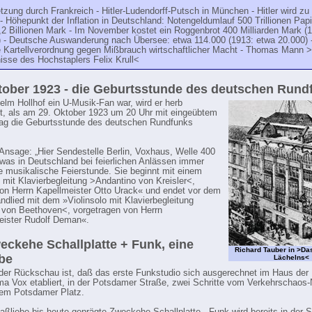
zung durch Frankreich - Hitler-Ludendorff-Putsch in München - Hitler wird zu
t - Höhepunkt der Inflation in Deutschland: Notengeldumlauf 500 Trillionen Pap
2 Billionen Mark - Im November kostet ein Roggenbrot 400 Milliarden Mark (
) - Deutsche Auswanderung nach Übersee: etwa 114.000 (1913: etwa 20.000) 
 Kartellverordnung gegen Mißbrauch wirtschaftlicher Macht - Thomas Mann 
isse des Hochstaplers Felix Krull<
tober 1923 - die Geburtsstunde des deutschen Rund
helm Hollhof ein U-Musik-Fan war, wird er herb
t, als am 29. Oktober 1923 um 20 Uhr mit eingeübtem
ag die Geburtsstunde des deutschen Rundfunks
Ansage: „Hier Sendestelle Berlin, Voxhaus, Welle 400
t, was in Deutschland bei feierlichen Anlässen immer
ine musikalische Feierstunde. Sie beginnt mit einem
o mit Klavierbegleitung >Andantino von Kreisler<,
von Herrn Kapellmeister Otto Urack« und endet vor dem
ndlied mit dem »Violinsolo mit Klavierbegleitung
von Beethoven<, vorgetragen von Herrn
eister Rudolf Deman«.
eckehe Schallplatte + Funk, eine
Richard Tauber in >Da
be
Lächelns<
 der Rückschau ist, daß das erste Funkstudio sich ausgerechnet im Haus der
rma Vox etabliert, in der Potsdamer Straße, zwei Schritte vom Verkehrschaos
dem Potsdamer Platz.