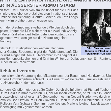
 FRITZ LANG PROFITIERTE UND WARUM RICHAR
R IN ÄUSSERSTER ARMUT STARB
ion tobt. Der Berliner Volksmund findet für die Figur des
innlers und ebenso brutal-cleveren Inflationsschiebers
tümliche Bezeichnung »Raffke«. Aber auch Fritz Langs
en<- Film profitiert unvorhergesehen.
, in der Siegfried mit zweihundert Pferden durch den
ppiert, kostet die UFA nicht mehr als zweiundzwanzig
e Miete für dreihundert Ritterrüstungen kostet, da sie
sgemacht war, weniger als die Herstellung einer
Rüstung.
alstreik muß abgebrochen werden. Der neue
Bild : Eins von zwei
Siegfrieds Pferd in F
zler Gustav Stresemann gibt den Widerstand auf. Die
Stummfilm >Die Ni
k wird eingeführt. Am 15. November 1923 beginnt die
on Rentenbankscheinen und führt im Winter zur Deflationskrise. Ein Renten
 einer Billion Papiermark.
ttelstand verarmt
t vor allem die Verarmung des Mittelstandes, der Bauern und Handwerker. Üb
ustrielle Großbürgertum schreibt Tilla Durieux: »Viele reiche Familien zählten 
ie >Neureichen< dominierten.«
ter den Künstlern gibt es späte Opfer. Durch die Inflation hat Richard Tauber
s zum Geld für immer verloren. Er, der Millionen verdiente, stirbt 1947 in Lond
 gezeichnet, singt er am 27. September noch in Covent Garden wie durch e
nzvollen Don Ottavio im >Don Giovanni<. Dann muß er ins Krankenhaus. Sei
Kollegin Vera Schwarz übernimmt die Kosten, Marlene Dietrich kabelt tausend
e Beerdigung muß gesammelt werden.