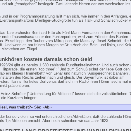
aßliebe bis heute geprägte Zweckehe Schallplatte - Funk wird bereits in der S
 und mit „fremdgehen" besiegelt: Zwei leitende Herren der Vox wechselten in
 und in der Programmgestaltung läßt man sich, wie immer in den Anfängen, 
 Eiertransportkartons Dreißiger-Stückgröße tun als Hall- und Schallschlucker v
das Tanzorchester Bernhard Ette als Fünf-Mann-Formation in den Aufnahmera
r erste Tausendsasa unter den Funkreportern, wird zum Erfinder des Bunten
. Er schleppt den Tauber vors Mikrophon, die Massary, Josef Schmidt, die 
ff. Und wenn es am frühen Morgen heißt: »Hoch das Bein, und links, und Kni
o Mackeben am Flügel.
unkhören kostete damals schon Geld
 1923/24 gibt es bereits 1.580 zahlende Rundfunkteilnehmer. Und auch schon 
lle Hitparade, die ersten "top three": "Und zum Schluß schuf der liebe Gott de
Hab ein blaues Himmelbett" von Lehar und natürlich "Ausgerechnet Bananen".
nstalten des Reichs ziehen nach und gleich. Der Bayernfunk ist dabei am
vsten. Hanns Hunkeles Dorfvenus darf sich im Radio ihren Hörern sechsmal 
nkt präsentieren.
Heinz Schröter ("Unterhaltung für Millionen" lassen sich die volkstümlichen D
f die Kurzform bringen:
iesl, was treibst?« Sie: »Ab.«
er bei so vielen, so viel unterschiedlichen Aktivitäten, daß die zahlende Höre
ts 1,5 Millionen erreicht. Aber noch schreiben wir das Jahr 1923 ...