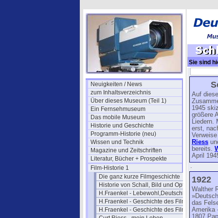
Sie sind hi
1918-45 Tei
S
Neuigkeiten / News
zum Inhaltsverzeichnis
Auf diese
Über dieses Museum (Teil 1)
Zusammen
1945 skiz
Ein Fernsehmuseum
größere 
Das mobile Museum
Liedern.
Historie und Geschichte
erst, nac
Programm-Historie (neu)
Verweise
Wissen und Technik
Riess
un
bereits.
W
Magazine und Zeitschriften
April 194
Literatur, Bücher + Prospekte
.
Film-Historie 1
Die ganz kurze Filmgeschichte
1922
Historie von Schall, Bild und Optik
Walther R
H.Fraenkel - Lebewohl,Deutschland
»Deutsch
H.Fraenkel - Geschichte des Films 1
das Fels
H.Fraenkel - Geschichte des Films 2
Amerika 
1807 Pap