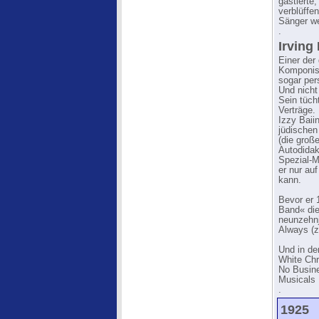
gastierte
verblüffe
Sänger w
.
Irving
Einer der
Komponis
sogar pers
Und nich
Sein tüch
Verträge. 
Izzy Baii
jüdischen 
(die groß
Autodidak
Spezial-M
er nur au
kann.
Bevor er 
Band« die
neunzehnj
Always (z
Und in de
White Chr
No Busine
Musicals .
.
1925