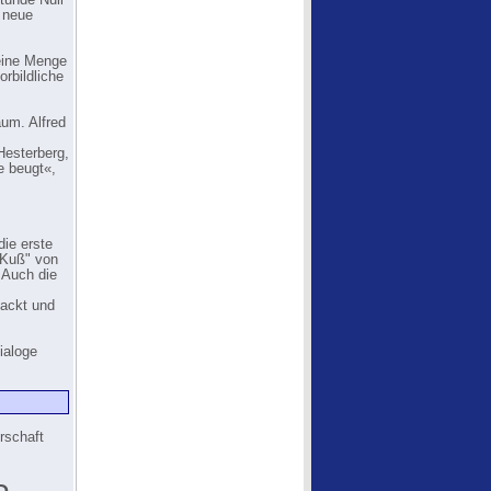
tunde Null
s neue
eine Menge
orbildliche
um. Alfred
Hesterberg,
e beugt«,
die erste
n Kuß" von
 Auch die
nackt und
ialoge
rschaft