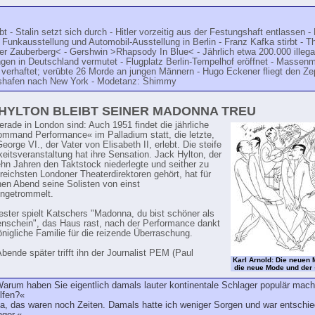
rbt - Stalin setzt sich durch - Hitler vorzeitig aus der Festungshaft entlassen -
Funkausstellung und Automobil-Ausstellung in Berlin - Franz Kafka stirbt - 
r Zauberberg< - Gershwin >Rhapsody In Blue< - Jährlich etwa 200.000 illega
gen in Deutschland vermutet - Flugplatz Berlin-Tempelhof eröffnet - Massen
verhaftet; verübte 26 Morde an jungen Männern - Hugo Eckener fliegt den Ze
hshafen nach New York - Modetanz: Shimmy
HYLTON BLEIBT SEINER MADONNA TREU
gerade in London sind: Auch 1951 findet die jährliche
mmand Performance« im Palladium statt, die letzte,
eorge VI., der Vater von Elisabeth II, erlebt. Die steife
keitsveranstaltung hat ihre Sensation. Jack Hylton, der
ehn Jahren den Taktstock niederlegte und seither zu
greichsten Londoner Theaterdirektoren gehört, hat für
nen Abend seine Solisten von einst
getrommelt.
ster spielt Katschers "Madonna, du bist schöner als
nschein", das Haus rast, nach der Performance dankt
önigliche Familie für die reizende Überraschung.
Abende später trifft ihn der Journalist PEM (Paul
Karl Arnold: Die neuen
die neue Mode und der
arum haben Sie eigentlich damals lauter kontinentale Schlager populär mac
lfen?«
a, das waren noch Zeiten. Damals hatte ich weniger Sorgen und war entschi