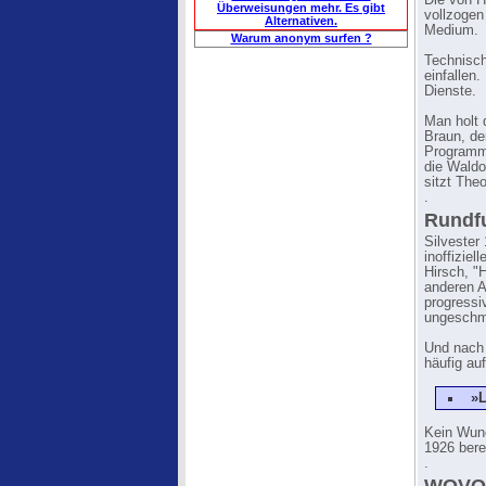
Die von H
Überweisungen mehr. Es gibt
vollzogen
Alternativen.
Medium.
Warum anonym surfen ?
Technisch
einfallen.
Dienste.
Man holt 
Braun, de
Programms
die Waldo
sitzt The
.
Rundf
Silvester
inoffizie
Hirsch, "
anderen A
progressi
ungeschmi
Und nach 
häufig au
»L
Kein Wund
1926 berei
.