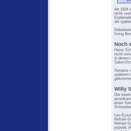
jü
.
Ab 1924 s
nicht »se
Esplanade
die späte
Debütiert
Irving Ber
.
Noch w
Heinz Sch
nicht vor
in denen 
Salon-Orc
Apropos »
späteren 
gekomme
.
Willy 
Der inter
amerikani
eines Sän
Schneider
Leo Eysol
Refrain-S
Refrain-S
populär. 