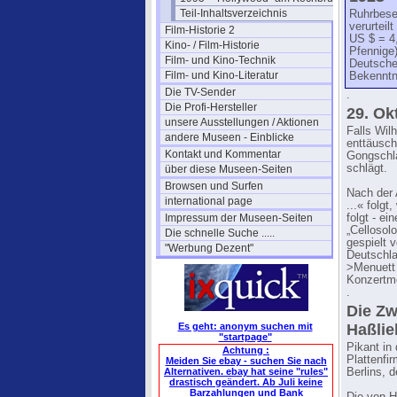
Teil-Inhaltsverzeichnis
Ruhrbeset
verurteil
Film-Historie 2
US $ = 4,
Kino- / Film-Historie
Pfennige
Film- und Kino-Technik
Deutsche
Film- und Kino-Literatur
Bekenntn
Die TV-Sender
.
Die Profi-Hersteller
29. Ok
unsere Ausstellungen / Aktionen
Falls Wil
andere Museen - Einblicke
enttäusch
Kontakt und Kommentar
Gongschl
schlägt.
über diese Museen-Seiten
Browsen und Surfen
Nach der 
international page
...« folg
Impressum der Museen-Seiten
folgt - e
„Cellosol
Die schnelle Suche .....
gespielt 
"Werbung Dezent"
Deutschla
>Menuett 
Konzertm
.
Die Zw
Es geht: anonym suchen mit
Haßlie
"startpage"
Pikant in
Achtung :
Plattenfi
Meiden Sie ebay - suchen Sie nach
Alternativen. ebay hat seine "rules"
Berlins, 
drastisch geändert. Ab Juli keine
Barzahlungen und Bank