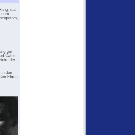
 Rang, das
ee im
ncopators,
ung gar
ert-Cafes,
toire der
 in den
oßen Ehren