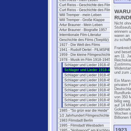
Curt Riess - mein Leben
Curt Reiss - Geschichte des Films I
.
Curt Reiss - Geschichte des Films II
WARUM
Will Tremper - mein Leben
RUND
Will Tremper - Große Klappe
Nicht ohn
Artur Brauner - Mein Leben
Stoßseuf
Artur Brauner - Biografie 1957
erinnern 
Interntionale Film-Literatur
waren an 
Geschichte des Films (Toeplitz)
zu schaff
1927 - Die Welt des Films
Frankreic
1941 - Rudolf Oertel - FILMSPIEGEL
und bese
1959 - Die kleine Filmgeschichte
am 11. Ja
1978 - Musik im Film 1918-1945
Reichskan
Zustimmu
Schlager und Lieder 1918-45 Teil 1
Widerstan
Schlager und Lieder 1918-45 Teil 2
und zum 
Schlager und Lieder 1918-45 Teil 3
Schlager und Lieder 1918-45 Teil 4
Ein Mann 
privaten 
Schlager und Lieder 1918-45 Teil 5
Deutschlan
Schlager und Lieder 1918-45 Teil 6
Rundfunk
Schlager und Lieder 1918-45 Teil 7
von 350 M
Schlager und Lieder 1918-45 Teil 8
billig we
Schlager und Lieder 1918-45 Teil 9
auf 14 Mil
Goldmark 
1985 - "So grün war die Heide"
Wochen sp
1/2 Jahrhundert Filmgeschichte
Billionen
1983 Filmstadt Berlin
.
1995 - Filmstadt Wiesbaden
1923
1995 - "Hollywood" am Kochbrunnen