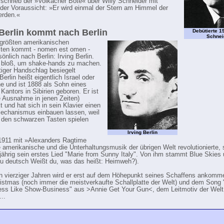
, schrieb der »Volkacher Bote« über Willy Schneider mit
nder Voraussicht: »Er wird einmal der Stern am Himmel der
erden.«
 Berlin kommt nach Berlin
Debütierte 19
Schnei
 größten amerikanischen
ten kommt - nomen est omen -
önlich nach Berlin: Irving Berlin.
t bloß, um shake-hands zu machen.
tiger Handschlag besiegelt
Berlin heißt eigentlich Israel oder
ne und ist 1888 als Sohn eines
Kantors in Sibirien geboren. Er ist
e Ausnahme in jenen Zeiten)
t und hat sich in sein Klavier einen
echanismus einbauen lassen, weil
f den schwarzen Tasten spielen
Irving Berlin
1911 mit »Alexanders Ragtime
 amerikanische und die Unterhaltungsmusik der übrigen Welt revolutionierte, 
ährig sein erstes Lied "Marie from Sunny Italy". Von ihm stammt Blue Skies
u deutsch Weißt du, was das heißt: Heimweh?).
n vierziger Jahren wird er erst auf dem Höhepunkt seines Schaffens ankomm
istmas (noch immer die meistverkaufte Schallplatte der Welt) und dem Song 
ss Like Show-Business" aus >Annie Get Your Gun<, dem Leitmotiv der Welt
..