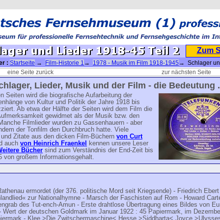
Zum 
er :
Startseite
→
Film-Historie 1
→
1978 - Musik im Film 1918-1945
→ Schlager un
l 2
eine Seite zurück
zur nächsten Seite
chlager, Lieder, Musik und der Film - die Bedeutung ..
n Seiten wird die biografische Aufarbeitung der
hänge von Kultur und Politik der Jahre 1918 bis
ziert. Ab etwa der Hälfte der Seiten wird dem Film die
Aufmerksamkeit gewidmet als der Musik bzw. den
 Manche Filmlieder wurden zu Gassenhauern - aber
hdem der Tonfilm den Durchbruch hatte. Viele
 und Zitate aus den dicken Film-Büchern
von Curt
d auch
von Heinrich Fraenkel
kennen unsere Leser
eitere Bücher
sind zum Verständnis der End-Zeit bis
5 von großem Informationsgehalt.
athenau ermordet (der 376. politische Mord seit Kriegsende) - Friedrich Ebert 
landlied« zur Nationalhymne - Marsch der Faschisten auf Rom - Howard Carte
engrab des Tut-ench-Amun - Erste drahtlose Übertragung eines Bildes von E
- Wert der deutschen Goldmark im Januar 1922 : 45 Papiermark, im Dezembe
iermark - Klee >Die Zwitschermaschine< Hesse >Siddharta< Joyce >Ulysse