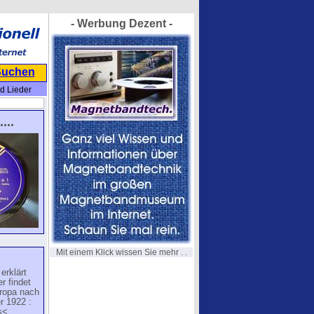
- Werbung Dezent -
Suchen
d Lieder
...
Mit einem Klick wissen Sie mehr . .
erklärt
r findet
uropa nach
r 1922 :
s<