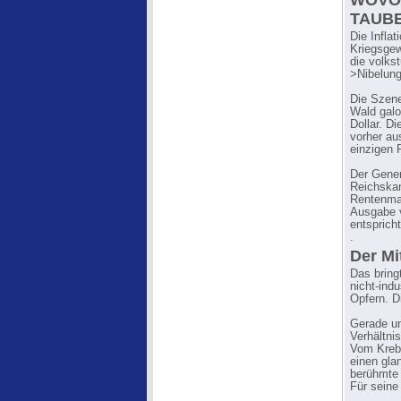
WOVON
TAUBE
Die Inflat
Kriegsgew
die volks
>Nibelung
Die Szene
Wald galo
Dollar. Di
vorher au
einzigen 
Der Gener
Reichskan
Rentenmar
Ausgabe v
entspricht
.
Der Mi
Das bring
nicht-ind
Opfern. D
Gerade un
Verhältni
Vom Krebs
einen gla
berühmte 
Für sein