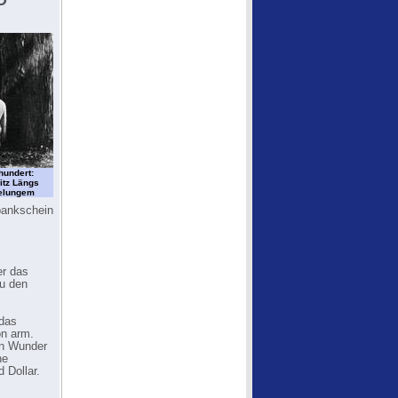
D
hundert:
ritz Längs
belungem
bankschein
er das
zu den
 das
on arm.
in Wunder
ne
 Dollar.