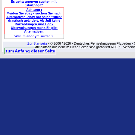
Es geht: anonym suchen mit
"startpage"
Achtung :
Meiden Sie ebay - suchen Sie nach
Alternativen. ebay hat seine "rules"
drastisch geändert. Ab Juli keine
Barzahlungen und Bank
Überweisungen mehr. Es gibt
Alternativen.
Warum anonym surfen ?
Zur Startseite
- © 2006 / 2026 - Deutsches Fernsehmuseum Filzbaden - Cop
Bitte einfach nur lächeln: Diese Seiten sind garantiert RDE / IPW zert
zum Anfang dieser Seite