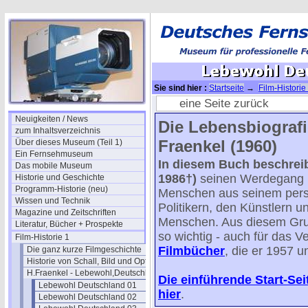
Sie sind hier :
Startseite
→
Film-Historie
Deutschland 12
eine Seite zurück
Neuigkeiten / News
Die Lebensbiografi
zum Inhaltsverzeichnis
Fraenkel (1960)
Über dieses Museum (Teil 1)
Ein Fernsehmuseum
In diesem Buch beschreib
Das mobile Museum
1986†)
seinen Werdegang 
Historie und Geschichte
Programm-Historie (neu)
Menschen aus seinem pers
Wissen und Technik
Politikern, den Künstlern 
Magazine und Zeitschriften
Menschen. Aus diesem Grund
Literatur, Bücher + Prospekte
so wichtig - auch für das 
Film-Historie 1
Filmbücher
, die er 1957 
Die ganz kurze Filmgeschichte
Historie von Schall, Bild und Optik
H.Fraenkel - Lebewohl,Deutschland
Die einführende Start-Sei
Lebewohl Deutschland 01
hier
.
Lebewohl Deutschland 02