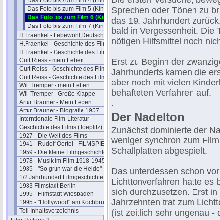
Die ersten Versuche, beweg
Das Foto bis zum Film 4 (Film)
Das Foto bis zum Film 5 (Kino)
Sprechen oder Tönen zu br
Das Foto bis zum Film 6 (Kino)
das 19. Jahrhundert zurück.
Das Foto bis zum Film 7 (Kino)
bald in Vergessenheit. Die 
H.Fraenkel - Lebewohl,Deutschland
nötigen Hilfsmittel noch nic
H.Fraenkel - Geschichte des Films 1
H.Fraenkel - Geschichte des Films 2
Curt Riess - mein Leben
Erst zu Beginn der zwanzig
Curt Reiss - Geschichte des Films I
Jahrhunderts kamen die er
Curt Reiss - Geschichte des Films II
aber noch mit vielen Kinder
Will Tremper - mein Leben
behafteten Verfahren auf.
Will Tremper - Große Klappe
.
Artur Brauner - Mein Leben
Artur Brauner - Biografie 1957
Der Nadelton
Interntionale Film-Literatur
Geschichte des Films (Toeplitz)
Zunächst dominierte der Na
1927 - Die Welt des Films
weniger synchron zum Fil
1941 - Rudolf Oertel - FILMSPIEGEL
Schallplatten abgespielt.
1959 - Die kleine Filmgeschichte
1978 - Musik im Film 1918-1945
1985 - "So grün war die Heide"
Das unterdessen schon vor
1/2 Jahrhundert Filmgeschichte
Lichttonverfahren hatte es
1983 Filmstadt Berlin
sich durchzusetzen. Erst in
1995 - Filmstadt Wiesbaden
Jahrzehnten trat zum Licht
1995 - "Hollywood" am Kochbrunnen
Teil-Inhaltsverzeichnis
(ist zeitlich sehr ungenau 