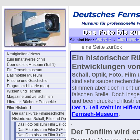
Sie sind hier :
Startseite
→
Film-Historie
6 (Kino)
eine Seite zurück
Neuigkeiten / News
Ein historischer Rü
zum Inhaltsverzeichnis
Entwicklungen vo
Über dieses Museum (Teil 1)
Ein Fernsehmuseum
Schall, Optik, Foto, Film
Das mobile Museum
sind sehr sauber recherchi
Historie und Geschichte
Programm-Historie (neu)
stimmen aber doch nicht u
Wissen und Technik
falschen Stelle. Doch insg
Magazine und Zeitschriften
und beeindruckend illustrier
Literatur, Bücher + Prospekte
Der 1. Teil steht im Hifi
Film-Historie 1
Fernseh-Museum
.
Die ganz kurze Filmgeschichte
Historie von Schall, Bild und Optik
.
Das Foto bis zum Film 1 (Foto)
Das Foto bis zum Film 2 (Foto)
Der Tonfilm wird e
Das Foto bis zum Film 3 (Foto)