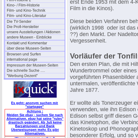
Film-Historie 2
erst Ende 1953 mit dem 4
Kino- / Film-Historie
Film in die Kinos).
Film- und Kino-Technik
Film- und Kino-Literatur
Diese beiden Verfahren be
Die TV-Sender
Die Profi-Hersteller
(wirklich 1998 oder ist das
unsere Ausstellungen / Aktionen
??) den Markt. Der Nadelton
andere Museen - Einblicke
Vergessenheit.
Kontakt und Kommentar
über diese Museen-Seiten
Vorläufer der Tonfi
Browsen und Surfen
international page
Den ersten Plan, die mit Hil
Impressum der Museen-Seiten
Wundertrommel oder eines
Die schnelle Suche .....
"Werbung Dezent"
vorgeführten Phasenbilder 
untermalen, veröffentlichte
Jahre 1877.
Er wollte als Tonerzeuger 
Es geht: anonym suchen mit
"startpage"
verwenden, wie ihn Edison e
Achtung :
Edison selbst griff diesen 
Meiden Sie ebay - suchen Sie nach
Alternativen. ebay hat seine "rules"
das Kinetophon, die Verbin
drastisch geändert. Ab Juli keine
Barzahlungen und Bank
Kinetoskop und Phonograph
Überweisungen mehr. Es gibt
Alternativen.
besonderer Erfolg, und so 