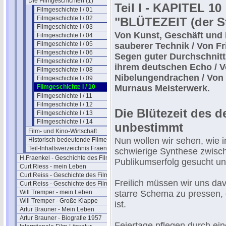
Die Filmgeschichten (1)
Teil I - KAPITEL 10
Filmgeschichte I / 01
Filmgeschichte I / 02
"BLÜTEZEIT (der S
Filmgeschichte I / 03
Von Kunst, Geschäft und
Filmgeschichte I / 04
Filmgeschichte I / 05
sauberer Technik / Von F
Filmgeschichte I / 06
Segen guter Durchschnit
Filmgeschichte I / 07
ihrem deutschen Echo / V
Filmgeschichte I / 08
Nibelungendrachen / Von 
Filmgeschichte I / 09
Filmgeschichte I / 10
Murnaus Meisterwerk.
Filmgeschichte I / 11
Filmgeschichte I / 12
Die Blütezeit des 
Filmgeschichte I / 13
Filmgeschichte I / 14
unbestimmt
Film- und Kino-Wirtschaft
Nun wollen wir sehen, wie 
Historisch bedeutende Filme
Teil-Inhaltsverzeichnis Fraenkel 1
schwierige Synthese zwisch
H.Fraenkel - Geschichte des Films 2
Publikumserfolg gesucht un
Curt Riess - mein Leben
Curt Reiss - Geschichte des Films I
Freilich müssen wir uns dav
Curt Reiss - Geschichte des Films II
Will Tremper - mein Leben
starre Schema zu pressen, 
Will Tremper - Große Klappe
ist.
Artur Brauner - Mein Leben
Artur Brauner - Biografie 1957
Feiertage pflegen durch ei