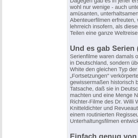
Dagegen gab es in jener er
wohl nur wenige - auch unter
amüsanten, unterhaltsamen
Abenteuerfilmen erfreuten, 
lehrreich insofern, als die
Teilen eine ganze Weltreis
Und es gab Serien 
Serienfilme waren damals o
in Deutschland, sondern übe
White den gleichen Typ der
„Fortsetzungen" verkörpert
gewissermaßen historisch b
Tatsache, daß sie in Deutsc
machten und eine Menge Nac
Richter-Filme des Dr. Willi 
Knitteldichter und Revueaut
einem routinierten Regisse
Unterhaltungsfilmen entwick
Einfach genug von