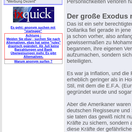
Persönlichkeiten verloren h
"Werbung Dezent"
Der große Exodus n
Das ist ein sehr berechtig
Es geht: anonym suchen mit
Dollarika fiel gerade in jen
"startpage"
ja schon vorher, also anfan
Achtung :
Meiden Sie ebay - suchen Sie nach
gewissermaßen zu Mohamme
Alternativen. ebay hat seine "rules"
drastisch geändert. Ab Juli keine
begannen, ihre eigenen Ver
Barzahlungen und Bank
Überweisungen mehr. Es gibt
aufzumachen, sondern sich
Alternativen.
beteiligten.
Warum anonym surfen ?
Es war ja Inflation, und di
erheblich geringer als in H
Stil, mit dem die E.F.A. (Eu
gegründet wurde und sogar 
Aber die Amerikaner waren v
deutschen Regisseure und 
sie taten das gewiß nicht n
Kräfte zu sichern, sonder
diese Kräfte der gefährlich