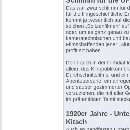
Schlimm für die UF
Das war zwar schlimm für d
für die filmgeschichtliche 
kommt ja wesentlich auf die
solchen „Spitzenfilmen" auf
oder, um es ganz genau zu
kameratechnischen und bau
Filmschaffenden jener „Blüt
profitiert haben.
Denn auch in der Filmdiät l
allein, das Kinopublikum br
Durchschnittsfilms; und ein
Abenteuerserie, ein anrege
und sauber gezimmerter Opere
vorzuziehen, die mit aller G
im prätentiösen Talmi steck
1920er Jahre - Unt
Kitsch
Auch an handfesten Unterha