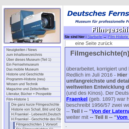
Sie sind hier :
Startseite
→
Film-Historie
(1)
→ Filmgeschichte I / 10
eine Seite zurück
Neuigkeiten / News
Filmgeschichte(n)
zum Inhaltsverzeichnis
Über dieses Museum (Teil 1)
Ein Fernsehmuseum
überarbeitet, korrigiert un
Das mobile Museum
Redlich im Juli 2016 -
Hier
Historie und Geschichte
Programm-Historie (neu)
umfangreichste und detail
Wissen und Technik
weltweiten Entwicklung d
Magazine und Zeitschriften
(und des Kinos). Der Deut
Literatur, Bücher + Prospekte
Fraenkel
(geb. 1897) war 
Film-Historie 1
beschreibt 1956/57 zwei we
Die ganz kurze Filmgeschichte
Historie von Schall, Bild und Optik
--
Teil I -- "
Von der Latern
H.Fraenkel - Lebewohl,Deutschland
weiter mit
-- Teil II -- "
Vom 
H.Fraenkel - Geschichte des Films 1
Filmgeschichten 1 Vorwort
.