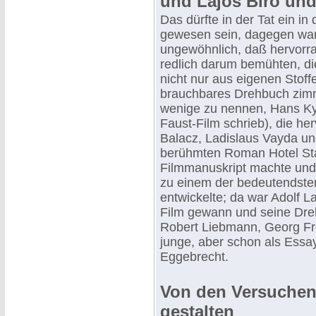
und Lajos Biro un
Das dürfte in der Tat ein in
gewesen sein, dagegen war 
ungewöhnlich, daß hervorrag
redlich darum bemühten, di
nicht nur aus eigenen Stof
brauchbares Drehbuch zimm
wenige zu nennen, Hans Ky
Faust-Film schrieb), die he
Balacz, Ladislaus Vayda un
berühmten Roman Hotel Stad
Filmmanuskript machte und 
zu einem der bedeutendste
entwickelte; da war Adolf L
Film gewann und seine Dreh
Robert Liebmann, Georg Frö
junge, aber schon als Essa
Eggebrecht.
Von den Versuchen, 
gestalten