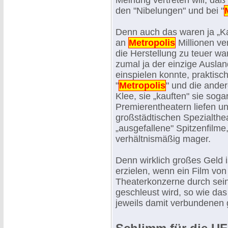
Meinung vertreten will, daß
den "Nibelungen" und bei "
Denn auch das waren ja „K
an
Metropolis
Millionen ve
die Herstellung zu teuer wa
zumal ja der einzige Auslan
einspielen konnte, praktisc
"
Metropolis
" und die ande
Klee, sie „kauften" sie soga
Premierentheatern liefen und
großstädtischen Spezialthe
„ausgefallene" Spitzenfilme
verhältnismäßig mager.
Denn wirklich großes Geld 
erzielen, wenn ein Film vo
Theaterkonzerne durch sei
geschleust wird, so wie das
jeweils damit verbundenen