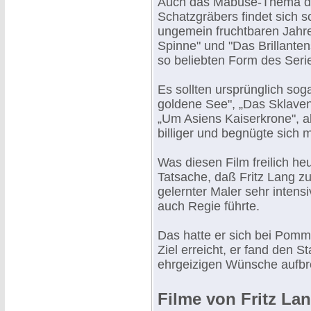
Auch das Mabuse-Thema d
Schatzgräbers findet sich s
ungemein fruchtbaren Jahre
Spinne" und "Das Brillanten
so beliebten Form des Serie
Es sollten ursprünglich sog
goldene See", „Das Sklaven
„Um Asiens Kaiserkrone", a
billiger und begnügte sich m
Was diesen Film freilich he
Tatsache, daß Fritz Lang zu
gelernter Maler sehr intens
auch Regie führte.
Das hatte er sich bei Pomm
Ziel erreicht, er fand den S
ehrgeizigen Wünsche aufbr
Filme von Fritz La