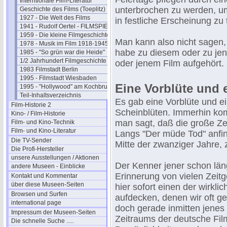
Interntionale Film-Literatur
unterbrochen zu werden, u
Geschichte des Films (Toeplitz)
1927 - Die Welt des Films
in festliche Erscheinung zu 
1941 - Rudolf Oertel - FILMSPIEGEL
1959 - Die kleine Filmgeschichte
Man kann also nicht sagen,
1978 - Musik im Film 1918-1945
habe zu diesem oder zu je
1985 - "So grün war die Heide"
1/2 Jahrhundert Filmgeschichte
oder jenem Film aufgehört.
1983 Filmstadt Berlin
1995 - Filmstadt Wiesbaden
Eine Vorblüte und 
1995 - "Hollywood" am Kochbrunnen
Teil-Inhaltsverzeichnis
Es gab eine Vorblüte und e
Film-Historie 2
Scheinblüten. Immerhin ko
Kino- / Film-Historie
man sagt, daß die große Ze
Film- und Kino-Technik
Film- und Kino-Literatur
Langs "Der müde Tod" anfi
Die TV-Sender
Mitte der zwanziger Jahre, 
Die Profi-Hersteller
unsere Ausstellungen / Aktionen
Der Kenner jener schon län
andere Museen - Einblicke
Erinnerung von vielen Zeit
Kontakt und Kommentar
über diese Museen-Seiten
hier sofort einen der wirkl
Browsen und Surfen
aufdecken, denen wir oft 
international page
doch gerade inmitten jenes 
Impressum der Museen-Seiten
Zeitraums der deutsche Fil
Die schnelle Suche .....