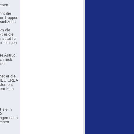
wesen.
nnt die
en Truppen
 siebzehn.
hm die
t er die
stitut für
in einigen
re Astruc.
man muß
seit
et er die
T DIEU CREA
alement
esem Film
 sie in
NS
ungen nach
einen