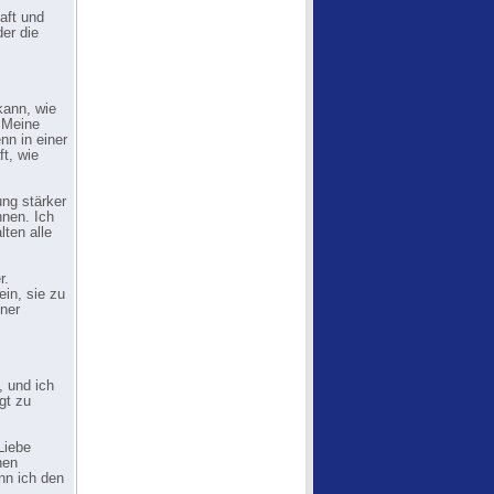
aft und
er die
kann, wie
 Meine
nn in einer
t, wie
ung stärker
nnen. Ich
lten alle
r.
in, sie zu
ener
, und ich
gt zu
Liebe
hen
nn ich den