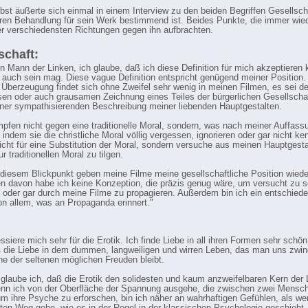
bst äußerte sich einmal in einem Interview zu den beiden Begriffen Gesellsch
eren Behandlung für sein Werk bestimmend ist. Beides Punkte, die immer wied
der verschiedensten Richtungen gegen ihn aufbrachten.
schaft:
ein Mann der Linken, ich glaube, daß ich diese Definition für mich akzeptieren 
 auch sein mag. Diese vague Definition entspricht genügend meiner Position.
e Überzeugung findet sich ohne Zweifel sehr wenig in meinen Filmen, es sei de
sen oder auch grausamen Zeichnung eines Teiles der bürgerlichen Gesellschaf
iner sympathisierenden Beschreibung meiner liebenden Hauptgestalten.
pfen nicht gegen eine traditionelle Moral, sondern, was nach meiner Auffass
, indem sie die christliche Moral völlig vergessen, ignorieren oder gar nicht ke
nicht für eine Substitution der Moral, sondern versuche aus meinen Hauptgesta
 traditionellen Moral zu tilgen.
 diesem Blickpunkt geben meine Filme meine gesellschaftliche Position wiede
 davon habe ich keine Konzeption, die präzis genug wäre, um versucht zu se
n oder gar durch meine Filme zu propagieren. Außerdem bin ich ein entschied
n allem, was an Propaganda erinnert."
essiere mich sehr für die Erotik. Ich finde Liebe in all ihren Formen sehr schön
ß die Liebe in dem dummen, langweiligen und wirren Leben, das man uns zwin
ine der seltenen möglichen Freuden bleibt.
 glaube ich, daß die Erotik den solidesten und kaum anzweifelbaren Kern der 
enn ich von der Oberfläche der Spannung ausgehe, die zwischen zwei Mensc
um ihre Psyche zu erforschen, bin ich näher an wahrhaftigen Gefühlen, als we