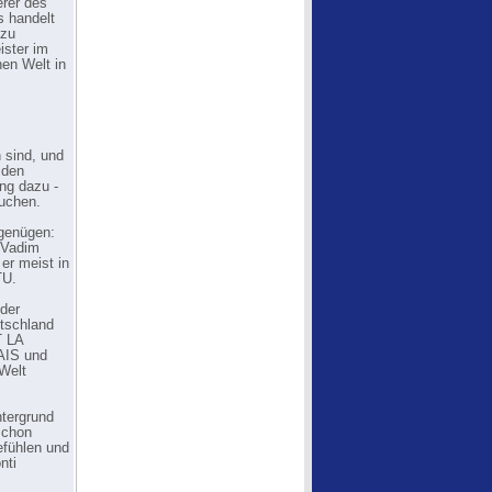
rer des
s handelt
 zu
ister im
hen Welt in
s
h sind, und
 den
ng dazu -
suchen.
 genügen:
i Vadim
er meist in
TU.
 der
utschland
T LA
AIS und
Welt
ntergrund
schon
efühlen und
nti