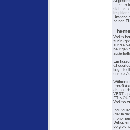
Abgesehen
Films in 
sich also
inspirier
Umgang mi
seinen Fi
.
Theme
Vadim hat
zurückgrei
auf die V
heutigen 
außerhalb
Ein kurze
Choderlos
liegt die
unsere Z
Während e
französis
als anti-
VERTU pe
ET MOURIR
Vadims zu
Individue
(der leid
monomanis
Dekor, ei
vergleichb