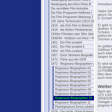
Niedergang des Kino-Films II
Niedergang des Kino-Films III
Anmerkung
Die verrottete Film-Industrie
Vadim füh
Die Film-Programm-Heftchen I
ganze Geg
Die Film-Programm-Werbung 1
in Sicher
100 Jahre Technicolor (1915-2015)
Er geht i
1919 - die AXA-Film in Biebrich
dunklen S
1919 - die frühen Filmkameras
Schulen, 
1930er-Filmstars (der 30er Jahre)
politisch
1948/49 - Notitzen von Kino + Film
Stücken au
1951 - Ein Film ensteht
Im golden
1951 - Ein Film ensteht II
Zahllose 
1954 - ein Film-Lexikon
auch lebe
1957 - Erich Stroheim Biografie
langem ke
1972 - Filme aus der DDR
1972 - Regisseur-Biographien VII
Er wird n
16 jährig
Regisseur-Biographien 02
LA FEMME 
Regisseur-Biographien 03
libre dans
Regisseur-Biographien 05
auch eine
Regisseur-Biographien 06
.
Regisseur-Biographien 07
Weiter
Regisseur-Biographien 08
Nach der 
Regisseur-Biographien 09
LES LIA
Regisseur-Biographien 10
DANGEREUS
Vorlagen 
Regisseur-Biographien 11
jüngsten 
Filmregisseurs Ernst Lubitsch 100
.
1978 - Der letzte 16mm Katalog