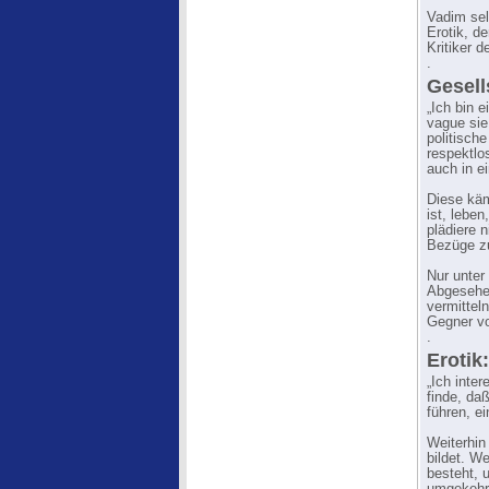
Vadim sel
Erotik, d
Kritiker 
.
Gesell
„Ich bin 
vague sie
politisch
respektlo
auch in e
Diese käm
ist, leben
plädiere 
Bezüge zur
Nur unter
Abgesehen
vermittel
Gegner vo
.
Erotik:
„Ich inter
finde, da
führen, e
Weiterhin
bildet. W
besteht, 