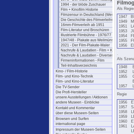
Filmog
1994 - der blöde Zuschauer
Als Regie
Film + Kinofilm Historie
Filmzensur in Deutschland (West)
1947
B
Die Geschichte des Filmverleihs
1949
M
16mm-Filmverleih ab 1951
1951
L
Film-Literatur und Broschüren
1953
J
Illustrierte Filmbühne - 1976/77
1954
F
1947/48 - Plakate aus Weilmünster
1955
F
2021 - Der Film-Plakate-Maler
1956
E
Nachrufe & Laudatien - Film + Kino
.
Nachrufe & Laudatien - Diverses
Als Szena
Firmeninformationen - Film
Teil-Inhaltsverzeichnis
1948
Kino- / Film-Historie
1952
Film- und Kino-Technik
1955
Film- und Kino-Literatur
1957
Die TV-Sender
Die Profi-Hersteller
Regie
unsere Ausstellungen / Aktionen
andere Museen - Einblicke
1956
E
1957
S
Kontakt und Kommentar
1958
L
über diese Museen-Seiten
1959
L
Browsen und Surfen
1960
E
international page
1961
L
Impressum der Museen-Seiten
L