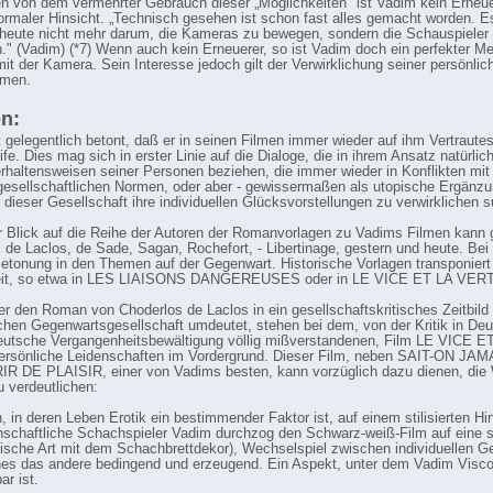
 von dem vermehrter Gebrauch dieser „Möglichkeiten" ist Vadim kein Erneue
formaler Hinsicht. „Technisch gesehen ist schon fast alles gemacht worden. E
 heute nicht mehr darum, die Kameras zu bewegen, sondern die Schauspieler
en." (Vadim) (*7) Wenn auch kein Erneuerer, so ist Vadim doch ein perfekter Me
t der Kamera. Sein Interesse jedoch gilt der Verwirklichung seiner persönlic
lmen.
n:
 gelegentlich betont, daß er in seinen Filmen immer wieder auf ihm Vertraute
fe. Dies mag sich in erster Linie auf die Dialoge, die in ihrem Ansatz natürlic
erhaltensweisen seiner Personen beziehen, die immer wieder in Konflikten mit
gesellschaftlichen Normen, oder aber - gewissermaßen als utopische Ergänzu
 dieser Gesellschaft ihre individuellen Glücksvorstellungen zu verwirklichen 
r Blick auf die Reihe der Autoren der Romanvorlagen zu Vadims Filmen kann
 de Laclos, de Sade, Sagan, Rochefort, - Libertinage, gestern und heute. Be
 Betonung in den Themen auf der Gegenwart. Historische Vorlagen transponiert 
eit, so etwa in LES LIAISONS DANGEREUSES oder in LE VICE ET LA VER
r den Roman von Choderlos de Laclos in ein gesellschaftskritisches Zeitbild
chen Gegenwartsgesellschaft umdeutet, stehen bei dem, von der Kritik in De
deutsche Vergangenheitsbewältigung völlig mißverstandenen, Film LE VICE E
rsönliche Leidenschaften im Vordergrund. Dieser Film, neben SAIT-ON JAM
 DE PLAISIR, einer von Vadims besten, kann vorzüglich dazu dienen, die 
 verdeutlichen:
n, in deren Leben Erotik ein bestimmender Faktor ist, auf einem stilisierten Hi
enschaftliche Schachspieler Vadim durchzog den Schwarz-weiß-Film auf eine 
che Art mit dem Schachbrettdekor), Wechselspiel zwischen individuellen G
nes das andere bedingend und erzeugend. Ein Aspekt, unter dem Vadim Visco
ar ist.