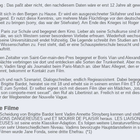
 : Das paßt aber nicht, den nachdiesem Daten wäre er erst 12 Jahre alt ge
lt sich in den Bergen zu Hause. Er wird ein ausgezeichneter Skifahrer und ke
end. Er nutzt diese Kenntnis, um mehrere Male Flüchtlinge vor den deutsch
heit zu bringen (sorry, das war der Stiefvater). Am Ende des Krieges ist Roger
n Paris zur Schule und begegnet dem Kino. Lieber als seine Schulkurse sind i
äle, wo sich Western seiner besonderen Vorliebe erfreuen. Wiederholt wechsel
seine Universitätszeit endet frühzeitig. Die Legende schreibt ihm Studien am In
e Wissenschaften zu. Fest steht, daß er eine Schauspielerschule besucht und 
ftritt.
en Zeitalter von Saint-Ger-main-des-Pres begegnet er Boris Vian und Alexand
Nächte verbringen sie dort und entdecken alle Sorten der Trunkenheit. Aber 
n; Vadim fängt als Journalist beim Paris-Match an. über Marc Allegret, den er 
nnt, bekommt er Kontakt zum Film.
ach und nach Szenarist, Dialogschreiber, endlich Regieassistent. Dabei begegn
e Brigitte Bardot, heiratet sie mit 18 und erhebt sie in seinem ersten Film E
zum Symbol. Er selbst eignet sich mit diesem Film über ein Mädchen, „tot
 son comporte-ment sexuel", den Ruf als Libertinist an. Freilich ist er mit di
r der Wegbereiter der Nouvelle Vague.
e Filme
Scheidung von Brigitte Bardot lernt Vadim Annette Stroyberg kennen und stellt
ISONS DANGEREUSES und ET MOURIR DE PLAISIR heraus. LES LIAISO
ES ist seine erste Klassiker-Adaption. Es folgen weitere Literaturverfilm
von sehr Unterschiedlichem Niveau. Vadims bevorzugte Hauptdarstellerin in s
Filmen wurde Jane Fonda, seine dritte Ehefrau. (*1)