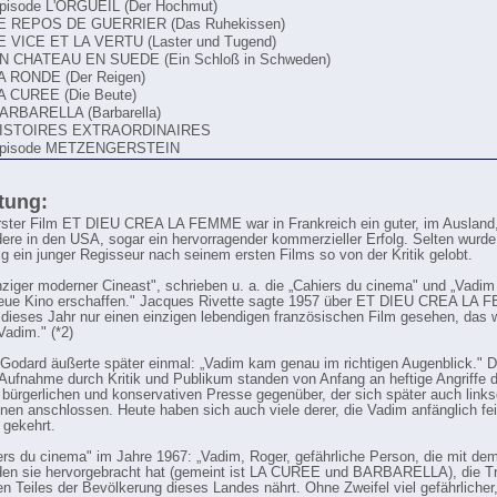
pisode L'ORGUEIL (Der Hochmut)
E REPOS DE GUERRIER (Das Ruhekissen)
E VICE ET LA VERTU (Laster und Tugend)
N CHATEAU EN SUEDE (Ein Schloß in Schweden)
A RONDE (Der Reigen)
A CUREE (Die Beute)
ARBARELLA (Barbarella)
ISTOIRES EXTRAORDINAIRES
pisode METZENGERSTEIN
tung:
ster Film ET DIEU CREA LA FEMME war in Frankreich ein guter, im Ausland
ere in den USA, sogar ein hervorragender kommerzieller Erfolg. Selten wurde
tig ein junger Regisseur nach seinem ersten Films so von der Kritik gelobt.
nziger moderner Cineast", schrieben u. a. die „Cahiers du cinema" und „Vadim
neue Kino erschaffen." Jacques Rivette sagte 1957 über ET DIEU CREA LA
 dieses Jahr nur einen einzigen lebendigen französischen Film gesehen, das 
Vadim." (*2)
Godard äußerte später einmal: „Vadim kam genau im richtigen Augenblick." D
 Aufnahme durch Kritik und Publikum standen von Anfang an heftige Angriffe 
 bürgerlichen und konservativen Presse gegenüber, der sich später auch links
onen anschlossen. Heute haben sich auch viele derer, die Vadim anfänglich fei
 gekehrt.
ers du cinema" im Jahre 1967: „Vadim, Roger, gefährliche Person, die mit dem
den sie hervorgebracht hat (gemeint ist LA CUREE und BARBARELLA), die 
en Teiles der Bevölkerung dieses Landes nährt. Ohne Zweifel viel gefährlicher,