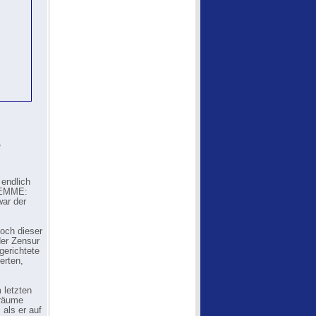
,
 endlich
 FEMME:
war der
och dieser
der Zensur
gerichtete
erten,
 letzten
Träume
 als er auf