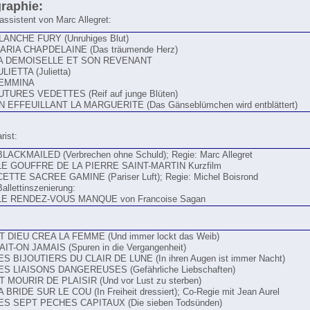
raphie:
assistent von Marc Allegret:
LANCHE FURY (Unruhiges Blut)
ARIA CHAPDELAINE (Das träumende Herz)
A DEMOISELLE ET SON REVENANT
ULIETTA (Julietta)
EMMINA
UTURES VEDETTES (Reif auf junge Blüten)
N EFFEUILLANT LA MARGUERITE (Das Gänseblümchen wird entblättert)
rist:
BLACKMAILED (Verbrechen ohne Schuld); Regie: Marc Allegret
LE GOUFFRE DE LA PIERRE SAINT-MARTIN Kurzfilm
CETTE SACREE GAMINE (Pariser Luft); Regie: Michel Boisrond
Ballettinszenierung:
LE RENDEZ-VOUS MANQUE von Francoise Sagan
T DIEU CREA LA FEMME (Und immer lockt das Weib)
AIT-ON JAMAIS (Spuren in die Vergangenheit)
ES BIJOUTIERS DU CLAIR DE LUNE (In ihren Augen ist immer Nacht)
ES LIAISONS DANGEREUSES (Gefährliche Liebschaften)
T MOURIR DE PLAISIR (Und vor Lust zu sterben)
A BRIDE SUR LE COU (In Freiheit dressiert); Co-Regie mit Jean Aurel
ES SEPT PECHES CAPITAUX (Die sieben Todsünden)