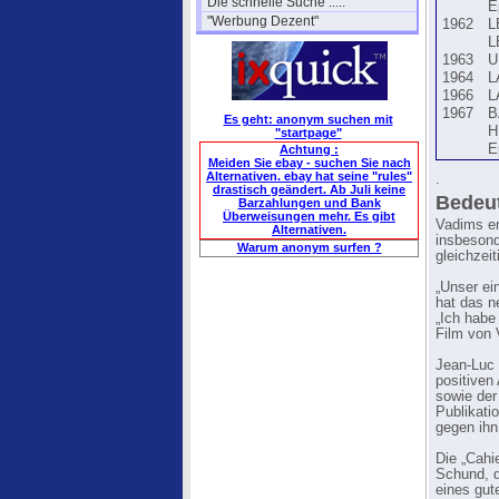
Die schnelle Suche .....
E
"Werbung Dezent"
1962
L
L
1963
U
1964
L
1966
L
1967
B
Es geht: anonym suchen mit
H
"startpage"
E
Achtung :
Meiden Sie ebay - suchen Sie nach
Alternativen. ebay hat seine "rules"
.
drastisch geändert. Ab Juli keine
Bedeu
Barzahlungen und Bank
Überweisungen mehr. Es gibt
Vadims er
Alternativen.
insbesond
Warum anonym surfen ?
gleichzei
„Unser ei
hat das 
„Ich habe
Film von 
Jean-Luc 
positiven
sowie der
Publikati
gegen ihn
Die „Cahi
Schund, 
eines gut