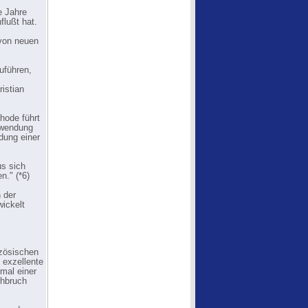
e Jahre
flußt hat.
 von neuen
uführen,
istian
thode führt
Abwendung
dung einer
us sich
n." (*6)
n der
ickelt
zösischen
 exzellente
mal einer
chbruch