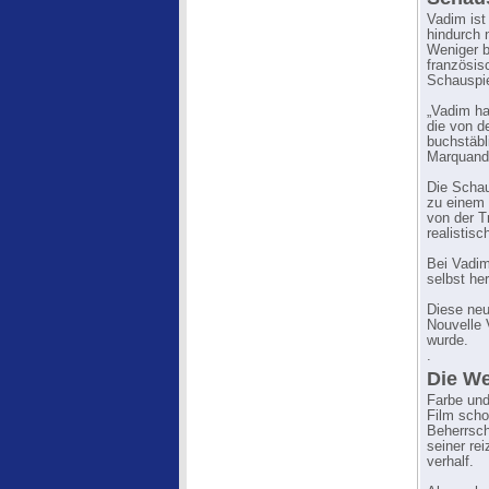
Vadim ist
hindurch 
Weniger b
französis
Schauspie
„Vadim ha
die von de
buchstäbl
Marquand 
Die Schaus
zu einem 
von der T
realistis
Bei Vadim
selbst he
Diese neue
Nouvelle 
wurde.
.
Die We
Farbe und
Film scho
Beherrsc
seiner r
verhalf.