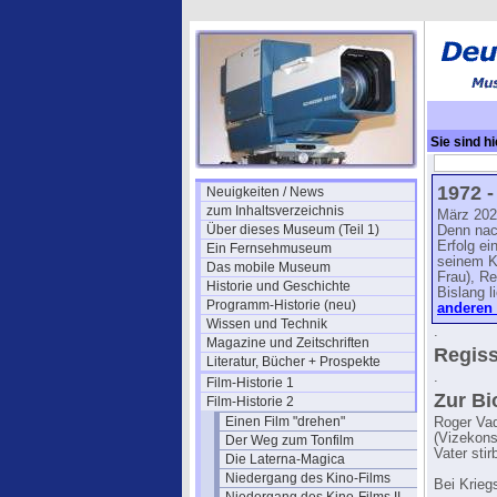
Sie sind hi
Biographie
1972 -
Neuigkeiten / News
zum Inhaltsverzeichnis
März 202
Über dieses Museum (Teil 1)
Denn nac
Erfolg ei
Ein Fernsehmuseum
seinem K
Das mobile Museum
Frau), Re
Historie und Geschichte
Bislang l
Programm-Historie (neu)
anderen 
Wissen und Technik
.
Magazine und Zeitschriften
Regiss
Literatur, Bücher + Prospekte
.
Film-Historie 1
Zur Bi
Film-Historie 2
Einen Film "drehen"
Roger Vad
(Vizekons
Der Weg zum Tonfilm
Vater stir
Die Laterna-Magica
Niedergang des Kino-Films
Bei Krieg