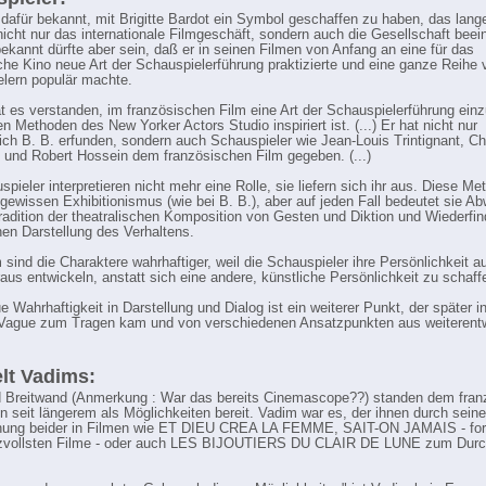
 dafür bekannt, mit Brigitte Bardot ein Symbol geschaffen zu haben, das lang
nicht nur das internationale Filmgeschäft, sondern auch die Gesellschaft beein
ekannt dürfte aber sein, daß er in seinen Filmen von Anfang an eine für das
che Kino neue Art der Schauspielerführung praktizierte und eine ganze Reihe
lern populär machte.
t es verstanden, im französischen Film eine Art der Schauspielerführung einz
n Methoden des New Yorker Actors Studio inspiriert ist. (...) Er hat nicht nur
ich B. B. erfunden, sondern auch Schauspieler wie Jean-Louis Trintignant, Chr
und Robert Hossein dem französischen Film gegeben. (...)
pieler interpretieren nicht mehr eine Rolle, sie liefern sich ihr aus. Diese Me
gewissen Exhibitionismus (wie bei B. B.), aber auf jeden Fall bedeutet sie 
radition der theatralischen Komposition von Gesten und Diktion und Wiederfin
chen Darstellung des Verhaltens.
 sind die Charaktere wahrhaftiger, weil die Schauspieler ihre Persönlichkeit a
raus entwickeln, anstatt sich eine andere, künstliche Persönlichkeit zu schaffe
 Wahrhaftigkeit in Darstellung und Dialog ist ein weiterer Punkt, der später i
Vague zum Tragen kam und von verschiedenen Ansatzpunkten aus weiterentw
lt Vadims:
 Breitwand (Anmerkung : War das bereits Cinemascope??) standen dem fran
n seit längerem als Möglichkeiten bereit. Vadim war es, der ihnen durch seine
hung beider in Filmen wie ET DIEU CREA LA FEMME, SAIT-ON JAMAIS - for
eizvollsten Filme - oder auch LES BIJOUTIERS DU CLAIR DE LUNE zum Dur