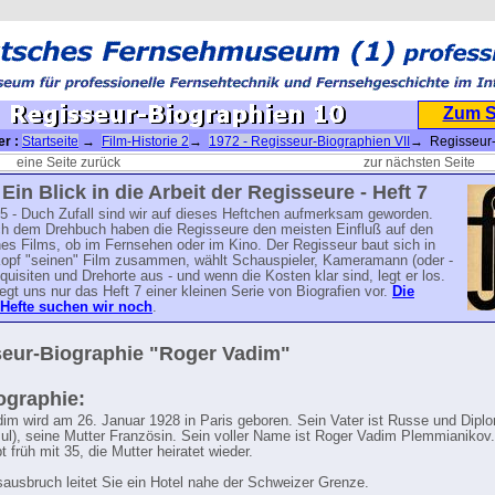
Zum 
er :
Startseite
→
Film-Historie 2
→
1972 - Regisseur-Biographien VII
→ Regisseur
n 10
eine Seite zurück
zur nächsten Seite
 Ein Blick in die Arbeit der Regisseure - Heft 7
5 - Duch Zufall sind wir auf dieses Heftchen aufmerksam geworden.
h dem Drehbuch haben die Regisseure den meisten Einfluß auf den
nes Films, ob im Fernsehen oder im Kino. Der Regisseur baut sich in
opf "seinen" Film zusammen, wählt Schauspieler, Kameramann (oder -
quisiten und Drehorte aus - und wenn die Kosten klar sind, legt er los.
iegt uns nur das Heft 7 einer kleinen Serie von Biografien vor.
Die
Hefte suchen wir noch
.
eur-Biographie "Roger Vadim"
ographie:
im wird am 26. Januar 1928 in Paris geboren. Sein Vater ist Russe und Dipl
ul), seine Mutter Französin. Sein voller Name ist Roger Vadim Plemmianikov.
bt früh mit 35, die Mutter heiratet wieder.
sausbruch leitet Sie ein Hotel nahe der Schweizer Grenze.