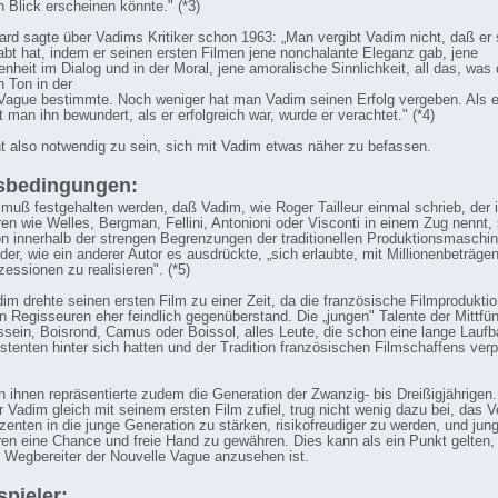
n Blick erscheinen könnte." (*3)
llard sagte über Vadims Kritiker schon 1963: „Man vergibt Vadim nicht, daß er
abt hat, indem er seinen ersten Filmen jene nonchalante Eleganz gab, jene
nheit im Dialog und in der Moral, jene amoralische Sinnlichkeit, all das, was 
n Ton in der
Vague bestimmte. Noch weniger hat man Vadim seinen Erfolg vergeben. Als e
 man ihn bewundert, als er erfolgreich war, wurde er verachtet." (*4)
t also notwendig zu sein, sich mit Vadim etwas näher zu befassen.
tsbedingungen:
muß festgehalten werden, daß Vadim, wie Roger Tailleur einmal schrieb, der 
en wie Welles, Bergman, Fellini, Antonioni oder Visconti in einem Zug nennt,
on innerhalb der strengen Begrenzungen der traditionellen Produktionsmaschin
oder, wie ein anderer Autor es ausdrückte, „sich erlaubte, mit Millionenbeträge
essionen zu realisieren". (*5)
im drehte seinen ersten Film zu einer Zeit, da die französische Filmprodukti
n Regisseuren eher feindlich gegenüberstand. Die „jungen" Talente der Mittfün
sein, Boisrond, Camus oder Boissol, alles Leute, die schon eine lange Laufb
stenten hinter sich hatten und der Tradition französischen Filmschaffens verpf
n ihnen repräsentierte zudem die Generation der Zwanzig- bis Dreißigjährigen.
er Vadim gleich mit seinem ersten Film zufiel, trug nicht wenig dazu bei, das V
zenten in die junge Generation zu stärken, risikofreudiger zu werden, und jun
en eine Chance und freie Hand zu gewähren. Dies kann als ein Punkt gelten,
 Wegbereiter der Nouvelle Vague anzusehen ist.
pieler: