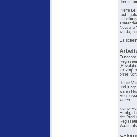
den erste
Pierre Bi
recht geh
Unbefange
später de
Nouvelle 
wurde, hat
Es schein
.
Arbei
Zunächst 
Regisseur
„Revoluti
vollzog" 
ohne Konz
Roger Vad
und junge
waren Hos
Regieassi
waren.
Keiner vo
Erfolg, d
der Produ
Regisseur
Vadim als
.
Schaus