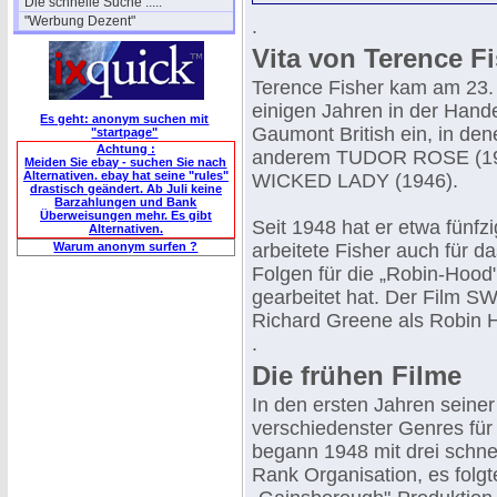
Die schnelle Suche .....
"Werbung Dezent"
.
Vita von Terence F
Terence Fisher kam am 23.
einigen Jahren in der Hande
Es geht: anonym suchen mit
Gaumont British ein, in dene
"startpage"
Achtung :
anderem TUDOR ROSE (19
Meiden Sie ebay - suchen Sie nach
Alternativen. ebay hat seine "rules"
WICKED LADY (1946).
drastisch geändert. Ab Juli keine
Barzahlungen und Bank
Überweisungen mehr. Es gibt
Seit 1948 hat er etwa fünfz
Alternativen.
Warum anonym surfen ?
arbeitete Fisher auch für 
Folgen für die „Robin-Hood"
gearbeitet hat. Der Fi
Richard Greene als Robin H
.
Die frühen Filme
In den ersten Jahren seiner
verschiedenster Genres für
begann 1948 mit drei schnel
Rank Organisation, es folgt