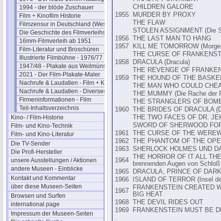
CHILDREN GALORE
1994 - der blöde Zuschauer
1955
MURDER BY PROXY
Film + Kinofilm Historie
THE FLAW
Filmzensur in Deutschland (West)
STOLEN ASSIGNMENT (Die Spu
Die Geschichte des Filmverleihs
1956
THE LAST MAN TO HANG
16mm-Filmverleih ab 1951
1957
KILL ME TOMORROW (Morgen w
Film-Literatur und Broschüren
THE CURSE OF FRANKENSTEIN
Illustrierte Filmbühne - 1976/77
1958
DRACULA (Dracula)
1947/48 - Plakate aus Weilmünster
THE REVENGE OF FRANKENST
2021 - Der Film-Plakate-Maler
1959
THE HOUND OF THE BASKERVI
Nachrufe & Laudatien - Film + Kino
THE MAN WHO COULD CHEAT D
Nachrufe & Laudatien - Diverses
THE MUMMY (Die Rache der 
Firmeninformationen - Film
THE STRANGLERS OF BOMBAY
Teil-Inhaltsverzeichnis
1960
THE BRIDES OF DRACULA (Dra
Kino- / Film-Historie
THE TWO FACES OF DR. JEKYL
SWORD OF SHERWOOD FOREST
Film- und Kino-Technik
1961
THE CURSE OF THE WEREWOLF 
Film- und Kino-Literatur
1962
THE PHANTOM OF THE OPERA 
Die TV-Sender
1963
SHERLOCK HOLMES UND D
Die Profi-Hersteller
THE HORROR OF IT ALL TH
unsere Ausstellungen / Aktionen
1964
brennenden Augen von Schloß 
andere Museen - Einblicke
1965
DRACULA, PRINCE OF DARKNE
Kontakt und Kommentar
1966
ISLAND OF TERROR (Insel de
über diese Museen-Seiten
FRANKENSTEIN CREATED WOMA
1967
BIG HEAT
Browsen und Surfen
1968
THE DEVIL RIDES OUT
international page
1969
FRANKENSTEIN MUST BE DEST
Impressum der Museen-Seiten
.