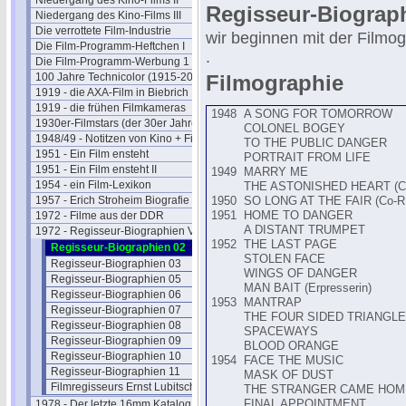
Niedergang des Kino-Films II
Regisseur-Biograph
Niedergang des Kino-Films III
Die verrottete Film-Industrie
wir beginnen mit der Filmog
Die Film-Programm-Heftchen I
.
Die Film-Programm-Werbung 1
100 Jahre Technicolor (1915-2015)
Filmographie
1919 - die AXA-Film in Biebrich
1919 - die frühen Filmkameras
1948
A SONG FOR TOMORROW
1930er-Filmstars (der 30er Jahre)
COLONEL BOGEY
1948/49 - Notitzen von Kino + Film
TO THE PUBLIC DANGER
1951 - Ein Film ensteht
PORTRAIT FROM LIFE
1951 - Ein Film ensteht II
1949
MARRY ME
1954 - ein Film-Lexikon
THE ASTONISHED HEART (Co
1957 - Erich Stroheim Biografie
1950
SO LONG AT THE FAIR (Co-R.) 
1972 - Filme aus der DDR
1951
HOME TO DANGER
A DISTANT TRUMPET
1972 - Regisseur-Biographien VII
1952
THE LAST PAGE
Regisseur-Biographien 02
STOLEN FACE
Regisseur-Biographien 03
WINGS OF DANGER
Regisseur-Biographien 05
MAN BAIT (Erpresserin)
Regisseur-Biographien 06
1953
MANTRAP
Regisseur-Biographien 07
THE FOUR SIDED TRIANGLE
Regisseur-Biographien 08
SPACEWAYS
Regisseur-Biographien 09
BLOOD ORANGE
Regisseur-Biographien 10
1954
FACE THE MUSIC
Regisseur-Biographien 11
MASK OF DUST
Filmregisseurs Ernst Lubitsch 100
THE STRANGER CAME HOM
1978 - Der letzte 16mm Katalog
FINAL APPOINTMENT