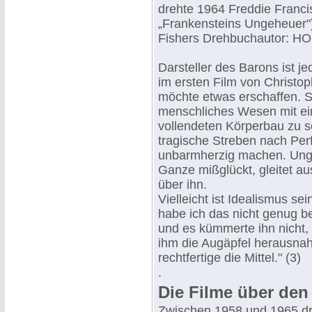
drehte 1964 Freddie Fran
„Frankensteins Ungeheuer")
Fishers Drehbuchautor:
Darsteller des Barons ist 
im ersten Film von Christop
möchte etwas erschaffen. Se
menschliches Wesen mit e
vollendeten Körperbau zu sc
tragische Streben nach Perfe
unbarmherzig machen. Unglü
Ganze mißglückt, gleitet 
über ihn.
Vielleicht ist Idealismus s
habe ich das nicht genug be
und es kümmerte ihn nicht,
ihm die Augäpfel herausnah
rechtfertige die Mittel." (3)
.
Die Filme über den
Zwischen 1958 und 1965 dre