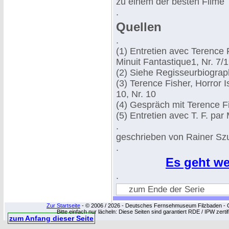
zu einem der besten Filme T
.
Quellen
.
(1) Entretien avec Terence F
Minuit Fantastique1, Nr. 7/
(2) Siehe Regisseurbiograp
(3) Terence Fisher, Horror I
10, Nr. 10
(4) Gespräch mit Terence Fis
(5) Entretien avec T. F. pa
.
geschrieben von Rainer Sz
.
Es geht we
.
zum Ende der Serie
Zur Startseite
- © 2006 / 2026 - Deutsches Fernsehmuseum Filzbaden - Cop
Bitte einfach nur lächeln: Diese Seiten sind garantiert RDE / IPW zert
zum Anfang dieser Seite