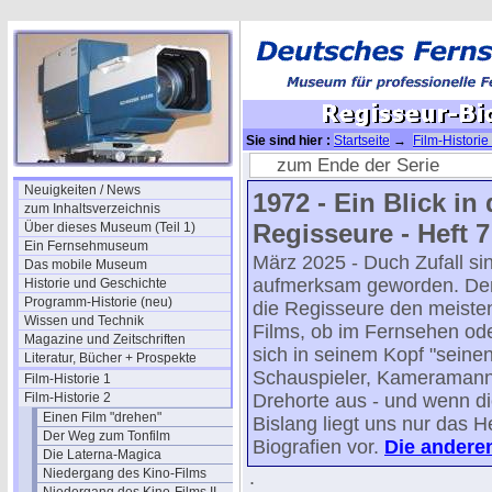
Sie sind hier :
Startseite
→
Film-Historie
Biographien 02
zum Ende der Serie
Neuigkeiten / News
1972 - Ein Blick in 
zum Inhaltsverzeichnis
Regisseure - Heft 7
Über dieses Museum (Teil 1)
Ein Fernsehmuseum
März 2025 - Duch Zufall si
Das mobile Museum
aufmerksam geworden. De
Historie und Geschichte
Programm-Historie (neu)
die Regisseure den meisten
Wissen und Technik
Films, ob im Fernsehen ode
Magazine und Zeitschriften
sich in seinem Kopf "seine
Literatur, Bücher + Prospekte
Schauspieler, Kameramann 
Film-Historie 1
Film-Historie 2
Drehorte aus - und wenn die
Einen Film "drehen"
Bislang liegt uns nur das H
Der Weg zum Tonfilm
Biografien vor.
Die andere
Die Laterna-Magica
Niedergang des Kino-Films
.