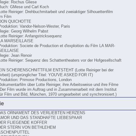
Regie: Rochus Gliese
Buch: GMese und Carl Koch
Lotte Reiniger: Drehbuchmitarbeit und zweiaktiger Silhouettenfilm
im Film
DON QUICHOTTE
Produktion: Vandor-Nelson-Wester, Paris
Regie: Georg Wilhelm Pabst
Lotte Reiniger: Anfangstricksequenz
LA MARSEILLAISE
Produktion: Societe de Production et d'exploition du Film LA MAR-
SEILLAISE
Regie: Jean Renoir
Lotte Reiniger: Sequenz des Schattentheaters vor der Hofgesellschaft
EIN SCHERENSCHNITTFILM ENTSTEHT (Lotte Reiniger bei der
Arbeit) (ursprünglicher Titel: YOU'VE ASKED FOR IT)
Produktion: Primose Productions, London
Dokumentarfilm über Lotte Reiniger, ihre Arbeitsweise und ihre Filme
(Der Film wurde im Auftrag und in Zusammenarbeit mit dem Institut
für Film und Bild, München, 1970 umgearbeitet und synchronisiert.)
ie
DAS ORNAMENT DES VERLIEBTEN HERZENS
AMOR UND DAS STANDHAFTE LIEBESPAAR
DER FLIEGENDE KOFFER
DER STERN VON BETHLEHEM
ASCHENPUTTEL