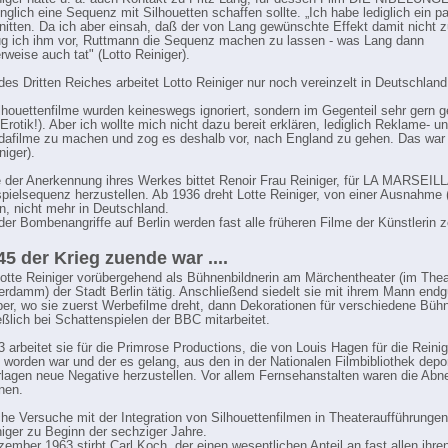
nglich eine Sequenz mit Silhouetten schaffen sollte. „Ich habe lediglich ein pa
itten. Da ich aber einsah, daß der von Lang gewünschte Effekt damit nicht z
ug ich ihm vor, Ruttmann die Sequenz machen zu lassen - was Lang dann
rweise auch tat" (Lotto Reiniger).
es Dritten Reiches arbeitet Lotto Reiniger nur noch vereinzelt in Deutschland
lhouettenfilme wurden keineswegs ignoriert, sondern im Gegenteil sehr gern 
rotik!). Aber ich wollte mich nicht dazu bereit erklären, lediglich Reklame- u
afilme zu machen und zog es deshalb vor, nach England zu gehen. Das war
niger).
 der Anerkennung ihres Werkes bittet Renoir Frau Reiniger, für LA MARSEIL
pielsequenz herzustellen. Ab 1936 dreht Lotte Reiniger, von einer Ausnahme 
, nicht mehr in Deutschland.
er Bombenangriffe auf Berlin werden fast alle früheren Filme der Künstlerin ze
45 der Krieg zuende war ....
Lotte Reiniger vorübergehend als Bühnenbildnerin am Märchentheater (im The
erdamm) der Stadt Berlin tätig. Anschließend siedelt sie mit ihrem Mann endg
er, wo sie zuerst Werbefilme dreht, dann Dekorationen für verschiedene Bühn
eßlich bei Schattenspielen der BBC mitarbeitet.
 arbeitet sie für die Primrose Productions, die von Louis Hagen für die Reini
 worden war und der es gelang, aus den in der Nationalen Filmbibliothek depo
lagen neue Negative herzustellen. Vor allem Fernsehanstalten waren die Abn
nen.
che Versuche mit der Integration von Silhouettenfilmen in Theateraufführunge
niger zu Beginn der sechziger Jahre.
ember 1963 stirbt Carl Koch, der einen wesentlichen Anteil an fast allen ihre