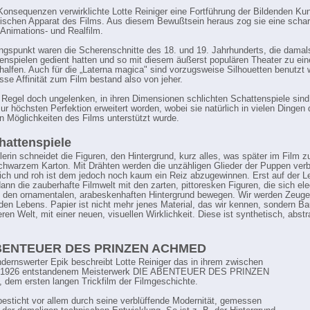
 Konsequenzen verwirklichte Lotte Reiniger eine Fortführung der Bildenden Ku
ischen Apparat des Films. Aus diesem Bewußtsein heraus zog sie eine schar
Animations- und Realfilm.
ngspunkt waren die Scherenschnitte des 18. und 19. Jahrhunderts, die damals
enspielen gedient hatten und so mit diesem äußerst populären Theater zu ein
rhalfen. Auch für die „Laterna magica" sind vorzugsweise Silhouetten benutzt 
sse Affinität zum Film bestand also von jeher.
r Regel doch ungelenken, in ihren Dimensionen schlichten Schattenspiele sind
zur höchsten Perfektion erweitert worden, wobei sie natürlich in vielen Dingen 
 Möglichkeiten des Films unterstützt wurde.
hattenspiele
lerin schneidet die Figuren, den Hintergrund, kurz alles, was später im Film 
schwarzem Karton. Mit Drähten werden die unzähligen Glieder der Puppen ver
ch und roh ist dem jedoch noch kaum ein Reiz abzugewinnen. Erst auf der L
dann die zauberhafte Filmwelt mit den zarten, pittoresken Figuren, die sich el
 den ornamentalen, arabeskenhaften Hintergrund bewegen. Wir werden Zeuge
en Lebens. Papier ist nicht mehr jenes Material, das wir kennen, sondern Ba
ren Welt, mit einer neuen, visuellen Wirklichkeit. Diese ist synthetisch, abst
BENTEUER DES PRINZEN ACHMED
dernswerter Epik beschreibt Lotte Reiniger das in ihrem zwischen
 1926 entstandenem Meisterwerk DIE ABENTEUER DES PRINZEN
em ersten langen Trickfilm der Filmgeschichte.
besticht vor allem durch seine verblüffende Modernität, gemessen