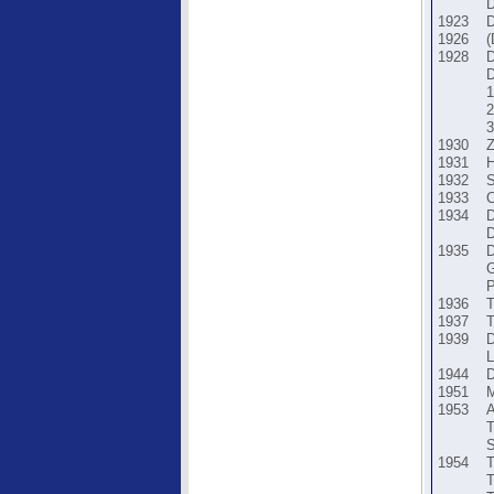
1923
1926
(
1928
1
2
3
1930
1931
1932
S
1933
1934
1935
1936
1937
1939
1944
1951
1953
1954