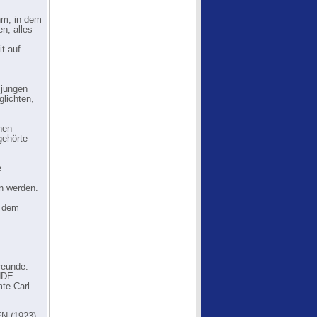
hm, in dem
n, alles
t auf
jungen
glichten,
hen
gehörte
e
en werden.
d dem
reunde.
NDE
te Carl
EN (1923)