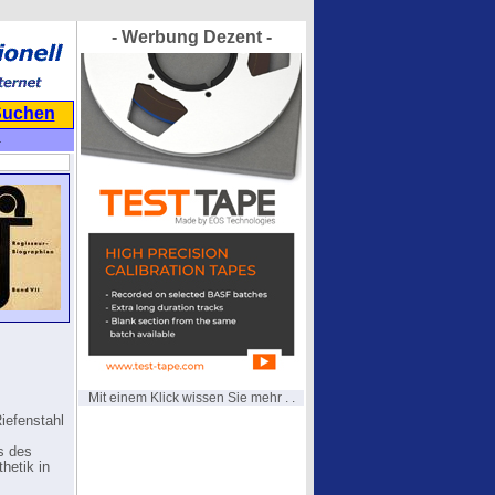
- Werbung Dezent -
Suchen
-
Mit einem Klick wissen Sie mehr . .
iefenstahl
s des
hetik in