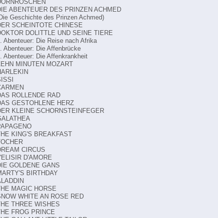
DORNRÖSCHEN
DIE ABENTEUER DES PRINZEN ACHMED
Die Geschichte des Prinzen Achmed)
DER SCHEINTOTE CHINESE
DOKTOR DOLITTLE UND SEINE TIERE
. Abenteuer: Die Reise nach Afrika
. Abenteuer: Die Affenbrücke
. Abenteuer: Die Affenkrankheit
ZEHN MINUTEN MOZART
HARLEKIN
ISSI
CARMEN
DAS ROLLENDE RAD
DAS GESTOHLENE HERZ
DER KLEINE SCHORNSTEINFEGER
GALATHEA
PAPAGENO
THE KING'S BREAKFAST
TOCHER
DREAM CIRCUS
L'ELISIR D'AMORE
DIE GOLDENE GANS
MARTY'S BIRTHDAY
ALADDIN
THE MAGIC HORSE
SNOW WHITE AN ROSE RED
THE THREE WISHES
THE FROG PRINCE