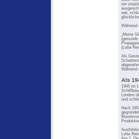
sie ursprü
ausgeschn
war, schl
glückliche
Während d
„Meine Si
(gesunde E
Propagand
(Lotte Rei
Als Geste
Schattens
abgesehen
Während d
Als 19
1945 ist 
Schiffbau
London üb
und schli
Nach 1953
gegründet
Mustervor
Produktio
Ausführli
Lotte Rei
Am 1. Dez