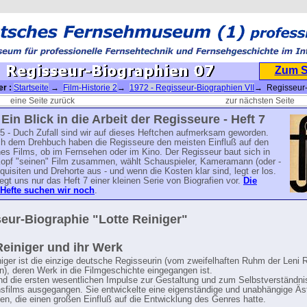
Zum 
er :
Startseite
→
Film-Historie 2
→
1972 - Regisseur-Biographien VII
→ Regisseur
n 07
eine Seite zurück
zur nächsten Seite
 Ein Blick in die Arbeit der Regisseure - Heft 7
5 - Duch Zufall sind wir auf dieses Heftchen aufmerksam geworden.
h dem Drehbuch haben die Regisseure den meisten Einfluß auf den
nes Films, ob im Fernsehen oder im Kino. Der Regisseur baut sich in
opf "seinen" Film zusammen, wählt Schauspieler, Kameramann (oder -
quisiten und Drehorte aus - und wenn die Kosten klar sind, legt er los.
iegt uns nur das Heft 7 einer kleinen Serie von Biografien vor.
Die
Hefte suchen wir noch
.
eur-Biographie "Lotte Reiniger"
Reiniger und ihr Werk
niger ist die einzige deutsche Regisseurin (vom zweifelhaften Ruhm der Leni R
), deren Werk in die Filmgeschichte eingegangen ist.
ind die ersten wesentlichen Impulse zur Gestaltung und zum Selbstverständni
sfilms ausgegangen. Sie entwickelte eine eigenständige und unabhängige Äst
men, die einen großen Einfluß auf die Entwicklung des Genres hatte.