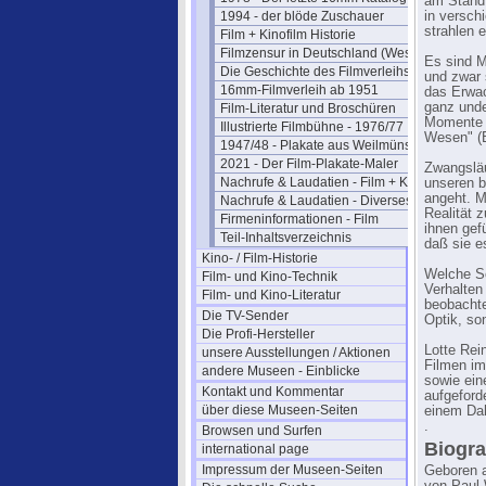
am Stand 
1994 - der blöde Zuschauer
in versch
strahlen 
Film + Kinofilm Historie
Filmzensur in Deutschland (West)
Es sind M
Die Geschichte des Filmverleihs
und zwar 
16mm-Filmverleih ab 1951
das Erwac
ganz unde
Film-Literatur und Broschüren
Momente (
Illustrierte Filmbühne - 1976/77
Wesen" (
1947/48 - Plakate aus Weilmünster
2021 - Der Film-Plakate-Maler
Zwangsläu
Nachrufe & Laudatien - Film + Kino
unseren b
angeht. M
Nachrufe & Laudatien - Diverses
Realität 
Firmeninformationen - Film
ihnen gef
Teil-Inhaltsverzeichnis
daß sie e
Kino- / Film-Historie
Welche Sc
Film- und Kino-Technik
Verhalten
Film- und Kino-Literatur
beobachte
Die TV-Sender
Optik, so
Die Profi-Hersteller
Lotte Rei
unsere Ausstellungen / Aktionen
Filmen im
andere Museen - Einblicke
sowie ein
Kontakt und Kommentar
aufgeford
über diese Museen-Seiten
einem Dahi
.
Browsen und Surfen
Biogra
international page
Impressum der Museen-Seiten
Geboren a