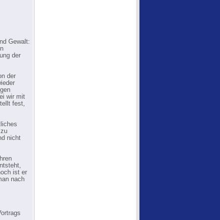
und Gewalt:
en
nung der
on der
wieder
igen
i wir mit
llt fest,
liches
 zu
nd nicht
ihren
tsteht,
och ist er
 man nach
Vortrags