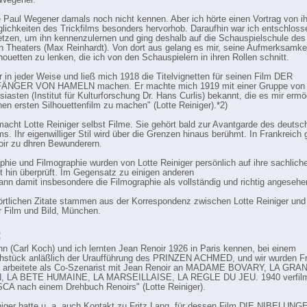
 Wegener.
te Paul Wegener damals noch nicht kennen. Aber ich hörte einen Vortrag von i
glichkeiten des Trickfilms besonders hervorhob. Daraufhin war ich entschlosse
tzen, um ihn kennenzulernen und ging deshalb auf die Schauspielschule des
 Theaters (Max Reinhardt). Von dort aus gelang es mir, seine Aufmerksamkei
houetten zu lenken, die ich von den Schauspielern in ihren Rollen schnitt.
ir in jeder Weise und ließ mich 1918 die Titelvignetten für seinen Film DER
NGER VON HAMELN machen. Er machte mich 1919 mit einer Gruppe von 
siasten (Institut für Kulturforschung Dr. Hans Curlis) bekannt, die es mir ermö
en ersten Silhouettenfilm zu machen" (Lotte Reiniger).*2)
acht Lotte Reiniger selbst Filme. Sie gehört bald zur Avantgarde des deutsc
s. Ihr eigenwilliger Stil wird über die Grenzen hinaus berühmt. In Frankreich 
ir zu dhren Bewunderern.
aphie und Filmographie wurden von Lotte Reiniger persönlich auf ihre sachlich
it hin überprüft. Im Gegensatz zu einigen anderen
ann damit insbesondere die Filmographie als vollständig und richtig angeseh
wörtlichen Zitate stammen aus der Korrespondenz zwischen Lotte Reiniger un
ür Film und Bild, München.
:
n (Carl Koch) und ich lernten Jean Renoir 1926 in Paris kennen, bei einem
ühstück anläßlich der Uraufführung des PRINZEN ACHMED, und wir wurden F
h arbeitete als Co-Szenarist mit Jean Renoir an MADAME BOVARY, LA GRA
, LA BETE HUMAINE, LA MARSEILLAISE, LA REGLE DU JEU. 1940 verfilm
A nach einem Drehbuch Renoirs" (Lotte Reiniger).
niger hatte u. a. auch Kontakt zu Fritz Lang, für dessen Film DIE NIBELUNG