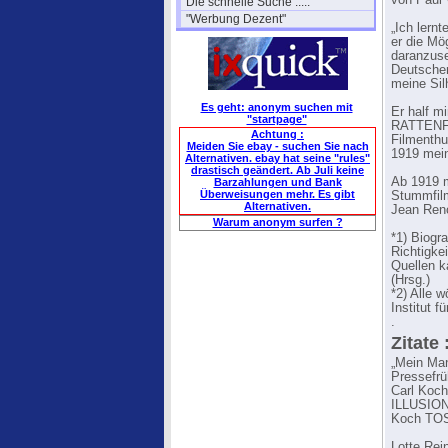
von Paul
Die schnelle Suche .....
"Werbung Dezent"
„Ich lern
er die Mö
daranzuse
Deutschen
meine Sil
Es geht: anonym suchen mit
Er half m
"startpage"
RATTENFÄ
Achtung :
Filmenthu
Meiden Sie ebay - suchen Sie nach
1919 mein
Alternativen. ebay hat seine "rules"
drastisch geändert. Ab Juli keine
Ab 1919 m
Barzahlungen und Bank
Überweisungen mehr. Es gibt
Stummfilm
Alternativen.
Jean Reno
Warum anonym surfen ?
*1) Biogr
Richtigke
Quellen k
(Hrsg.)
*2) Alle 
Institut f
.
Zitate 
„Mein Man
Pressefr
Carl Koc
ILLUSION
Koch TOSC
Lotte Rei