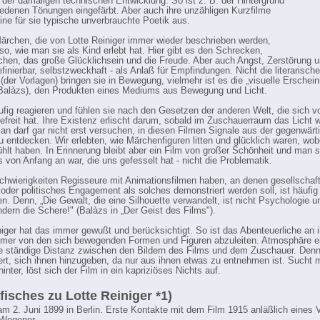
der damaligen technischen Entwicklung. So ist z. B. der Hintergrund
iedenen Tönungen eingefärbt. Aber auch ihre unzähligen Kurzfilme
eine für sie typische unverbrauchte Poetik aus.
ärchen, die von Lotte Reiniger immer wieder beschrieben werden,
so, wie man sie als Kind erlebt hat. Hier gibt es den Schrecken,
hen, das große Glücklichsein und die Freude. Aber auch Angst, Zerstörung 
finierbar, selbstzweckhaft - als Anlaß für Empfindungen. Nicht die literarisch
der Vorlagen) bringen sie in Bewegung, vielmehr ist es die „visuelle Erschei
Balàzs), den Produkten eines Mediums aus Bewegung und Licht.
fig reagieren und fühlen sie nach den Gesetzen der anderen Welt, die sich v
efreit hat. Ihre Existenz erlischt darum, sobald im Zuschauerraum das Licht 
an darf gar nicht erst versuchen, in diesen Filmen Signale aus der gegenwärt
zu entdecken. Wir erlebten, wie Märchenfiguren litten und glücklich waren, wobe
ühlt haben. In Erinnerung bleibt aber ein Film von großer Schönheit und man ste
s von Anfang an war, die uns gefesselt hat - nicht die Problematik.
hwierigkeiten Regisseure mit Animationsfilmen haben, an denen gesellschaft
 oder politisches Engagement als solches demonstriert werden soll, ist häufig
n. Denn, „Die Gewalt, die eine Silhouette verwandelt, ist nicht Psychologie u
ndern die Schere!" (Balàzs in „Der Geist des Films").
niger hat das immer gewußt und berücksichtigt. So ist das Abenteuerliche an 
mer von den sich bewegenden Formen und Figuren abzuleiten. Atmosphäre en
e ständige Distanz zwischen den Bildern des Films und dem Zuschauer. Denn
ert, sich ihnen hinzugeben, da nur aus ihnen etwas zu entnehmen ist. Sucht
nter, löst sich der Film in ein kapriziöses Nichts auf.
fisches zu Lotte Reiniger *1)
m 2. Juni 1899 in Berlin. Erste Kontakte mit dem Film 1915 anläßlich eines 