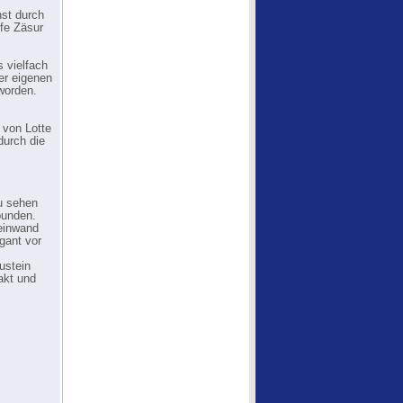
nst durch
fe Zäsur
 vielfach
er eigenen
worden.
 von Lotte
durch die
zu sehen
bunden.
einwand
egant vor
ustein
rakt und