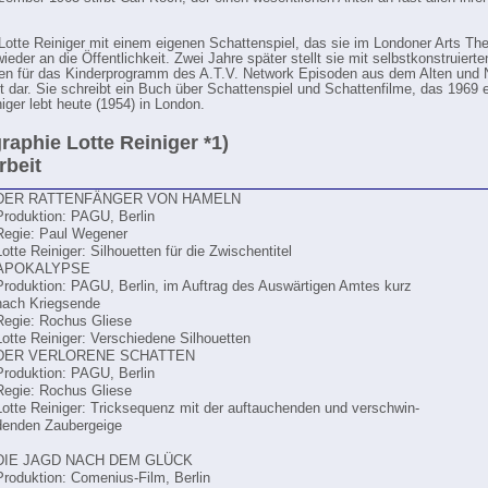
t Lotte Reiniger mit einem eigenen Schattenspiel, das sie im Londoner Arts The
wieder an die Öffentlichkeit. Zwei Jahre später stellt sie mit selbstkonstruierte
n für das Kinderprogramm des A.T.V. Network Episoden aus dem Alten und
 dar. Sie schreibt ein Buch über Schattenspiel und Schattenfilme, das 1969 
iger lebt heute (1954) in London.
raphie Lotte Reiniger *1)
rbeit
DER RATTENFÄNGER VON HAMELN
Produktion: PAGU, Berlin
Regie: Paul Wegener
Lotte Reiniger: Silhouetten für die Zwischentitel
APOKALYPSE
Produktion: PAGU, Berlin, im Auftrag des Auswärtigen Amtes kurz
nach Kriegsende
Regie: Rochus Gliese
Lotte Reiniger: Verschiedene Silhouetten
DER VERLORENE SCHATTEN
Produktion: PAGU, Berlin
Regie: Rochus Gliese
Lotte Reiniger: Tricksequenz mit der auftauchenden und verschwin-
denden Zaubergeige
DIE JAGD NACH DEM GLÜCK
Produktion: Comenius-Film, Berlin