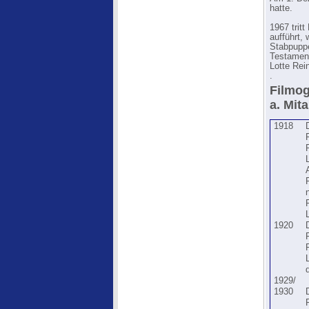
hatte.
1967 trit
aufführt, 
Stabpuppe
Testament
Lotte Rein
.
Filmog
a. Mita
1918
1920
1929/
1930