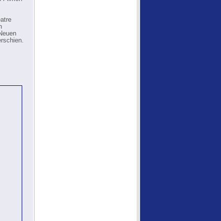
atre
n
 Neuen
erschien.