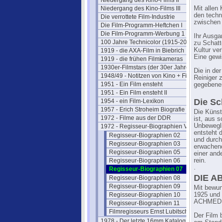
Niedergang des Kino-Films II
Niedergang des Kino-Films III
Mit allen
den techn
Die verrottete Film-Industrie
zwischen 
Die Film-Programm-Heftchen I
Die Film-Programm-Werbung 1
Ihr Ausga
100 Jahre Technicolor (1915-2015)
zu Schatt
Kultur ve
1919 - die AXA-Film in Biebrich
Eine gewi
1919 - die frühen Filmkameras
1930er-Filmstars (der 30er Jahre)
Die in de
1948/49 - Notitzen von Kino + Film
Reiniger 
1951 - Ein Film ensteht
gegebenen
1951 - Ein Film ensteht II
Die Sc
1954 - ein Film-Lexikon
1957 - Erich Stroheim Biografie
Die Künst
1972 - Filme aus der DDR
ist, aus 
Unbewegli
1972 - Regisseur-Biographien VII
entsteht 
Regisseur-Biographien 02
und durch
Regisseur-Biographien 03
erwachend
Regisseur-Biographien 05
einer ande
Regisseur-Biographien 06
rein.
.
Regisseur-Biographien 07
DIE A
Regisseur-Biographien 08
Regisseur-Biographien 09
Mit bewun
Regisseur-Biographien 10
1925 und
ACHMED, d
Regisseur-Biographien 11
Filmregisseurs Ernst Lubitsch 100
Der Film 
1978 - Der letzte 16mm Katalog