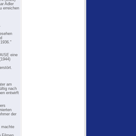
ar Adler
u erreichen
.
gesehen
nd
 1936."
LAISE eine
(1944)
rstört.
ater am
ültig nach
en entwirft
gers
nierten
ehmer der
n machte
n Filmen