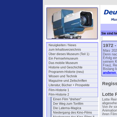
Sie sind hi
Biographie
1972 -
Neuigkeiten / News
zum Inhaltsverzeichnis
März 202
Über dieses Museum (Teil 1)
Denn nac
Erfolg ei
Ein Fernsehmuseum
seinem K
Das mobile Museum
Frau), Re
Historie und Geschichte
Bislang l
Programm-Historie (neu)
anderen 
Wissen und Technik
.
Magazine und Zeitschriften
Regiss
Literatur, Bücher + Prospekte
.
Film-Historie 1
Lotte 
Film-Historie 2
Einen Film "drehen"
Lotte Rei
abgesehen
Der Weg zum Tonfilm
Von ihr s
Die Laterna-Magica
Animation
Niedergang des Kino-Films
ihren Fil