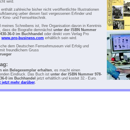
icht wird.
nthält zahlreiche bisher nicht veröffentlichte Illustrationen
Aufklaerung ueber diesen fast vergessenen Erfinder und
er Kino- und Fernsehtechnik.
 meines Schreibens ist, Ihre Organisation davon in Kenntnis
, dass die Biografie demnächst
unter der ISBN Nummer
9430-36-0 im Buchhandel
oder direkt vom Verlag Pro
,
www.pro-business.com
erhältlich sein wird.
sche dem Deutschen Fernsehmuseum viel Erfolg und
 mit freundlichem Gruss
rueger
ag:
n ein Belegexemplar erhalten
, es macht einen
enden Eindruck. Das Buch ist
unter der ISBN Nummer 978-
-36-0 im Buchhandel
jetzt erhältlich und kostet 32.- Euro.
t jetzt mehr darüber
.