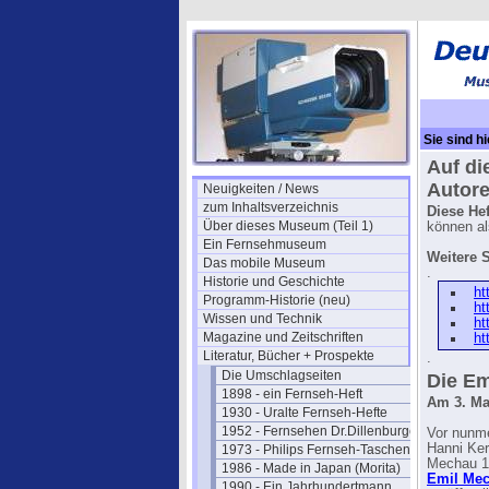
Sie sind hi
Auf di
Autore
Neuigkeiten / News
zum Inhaltsverzeichnis
Diese He
Über dieses Museum (Teil 1)
können al
Ein Fernsehmuseum
Weitere S
Das mobile Museum
.
Historie und Geschichte
ht
Programm-Historie (neu)
ht
Wissen und Technik
ht
Magazine und Zeitschriften
ht
Literatur, Bücher + Prospekte
.
Die Umschlagseiten
Die Em
1898 - ein Fernseh-Heft
Am 3. Ma
1930 - Uralte Fernseh-Hefte
1952 - Fernsehen Dr.Dillenburger
Vor nunme
Hanni Ker
1973 - Philips Fernseh-Taschenbuch
Mechau 19
1986 - Made in Japan (Morita)
Emil Mec
1990 - Ein Jahrhundertmann