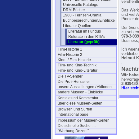
veröffentl
Universelle Kataloge
DRM-Bücher
Das Werk e
und viel 
1980 - Fernseh-Urania
Pionier d
Buchbesprechungen/Einblicke
Literatur Quellen
Der Grund
Literatur im Fundus
zu setzen
978-3-93
Referate in den RTMs
Business
Literatur (geprüft)
Film-Historie 1
Ich wuen
verbleibe
Film-Historie 2
Helmut K
Kino- / Film-Historie
.
Film- und Kino-Technik
Nachtr
Film- und Kino-Literatur
Wir habe
Die TV-Sender
hervorrag
Die Profi-Hersteller
3-939430
unsere Ausstellungen / Aktionen
Hier steh
andere Museen - Einblicke
Kontakt und Kommentar
über diese Museen-Seiten
Browsen und Surfen
international page
Impressum der Museen-Seiten
Die schnelle Suche .....
"Werbung Dezent"