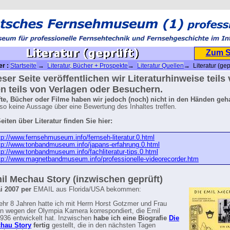
Zum 
er :
Startseite
→
Literatur, Bücher + Prospekte
→
Literatur Quellen
→ Literatur (gep
eser Seite veröffentlichen wir Literaturhinweise teils
n teils von Verlagen oder Besuchern.
fte, Bücher oder Filme haben wir jedoch (noch) nicht in den Händen geh
so keine Aussage über eine Bewertung des Inhaltes treffen.
eiten über Literatur finden Sie hier:
tp://www.fernsehmuseum.info/fernseh-literatur.0.html
tp://www.tonbandmuseum.info/japans-erfahrung.0.html
tp://www.tonbandmuseum.info/fachliteratur-tips.0.html
tp://www.magnetbandmuseum.info/professionelle-videorecorder.htm
il Mechau Story (inzwischen geprüft)
i 2007 per
EMAIL aus Florida/USA bekommen:
hr 8 Jahren hatte ich mit Herrn Horst Gotzmer und Frau
n wegen der Olympia Kamera korrespondiert, die Emil
36 entwickelt hat. Inzwischen
habe ich eine Biografie
Die
hau Story
fertig
gestellt, die in den nächsten Tagen