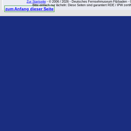
Zur Startseite
- © 2006 / 2026 - Deutsches Fernsehmuseum Filzbaden - Cop
Bitte einfach nur lächeln: Diese Seiten sind garantiert RDE / IPW zert
zum Anfang dieser Seite