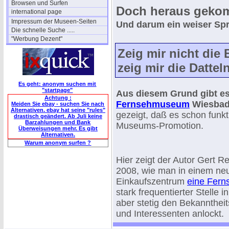
Browsen und Surfen
Doch heraus gekom
international page
Impressum der Museen-Seiten
Und darum ein weiser Sp
Die schnelle Suche .....
"Werbung Dezent"
Zeig mir nicht die
zeig mir die Datteln
Es geht: anonym suchen mit
"startpage"
Aus diesem Grund gibt es
Achtung :
Fernsehmuseum
Wiesbad
Meiden Sie ebay - suchen Sie nach
Alternativen. ebay hat seine "rules"
gezeigt, daß es schon funkt
drastisch geändert. Ab Juli keine
Barzahlungen und Bank
Museums-Promotion.
Überweisungen mehr. Es gibt
Alternativen.
Warum anonym surfen ?
Hier zeigt der Autor Gert R
2008, wie man in einem n
Einkaufszentrum
eine Fern
stark frequentierter Stelle i
aber stetig den Bekannthei
und Interessenten anlockt.