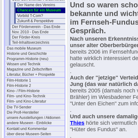
Und so waren scho
Der Name des Vereins
Chancen für ein Museum
bekannte und wicht
Vorbild T-Com?
im Fernseh-Fundus
Zukunft & Perspektive
Der Förderverein - Das Ende
Gespräch.
Nov. 2010 - Das Ende
Der Förder-Kreis
Nach unseren Erkenntniss
Teil-Inhaltsverzeichnis
unser alter Oberberbürge
Das mobile Museum
bereits 2006 im Fernsehfu
Historie und Geschichte
hatte wirklich interessiert 
Programm-Historie (neu)
gelauscht.
Wissen und Technik
Magazine und Zeitschriften
.
Literatur, Bücher + Prospekte
Auch der "jetzige" Vertei
Film-Historie 1
Jung (das war natürlich 
Film-Historie 2
bereits 2005 (damals noch
Kino- / Film-Historie
Film- und Kino-Technik
Brähler) im Wiesbadener 
Film- und Kino-Literatur
"Unter den Eichen" zum inf
Die TV-Sender
.
Die Profi-Hersteller
Und auch unsere damali
unsere Ausstellungen / Aktionen
Thies
hörte sich vermutlich
andere Museen - Einblicke
"Hüter des Fundus" an.
Kontakt und Kommentar
über diese Museen-Seiten
.