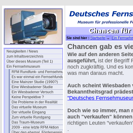
Sie sind hier :
Startseite
→
Ein Fernse
Museum
Chancen gab es vie
Neuigkeiten / News
Wie auf den anderen Seite
zum Inhaltsverzeichnis
ausgeführt,
ist der Begrif
Über dieses Museum (Teil 1)
noch zugkräftig. Und es ko
Ein Fernsehmuseum
RFM Rundfunk- und Fernsehmuseum
was man daraus macht.
Es war einmal ein Fernsehfundus
Eine Mainzer Studie (1990?)
Auch scheint Wiesbaden
Eine Wiesbadener Studie
Bekanntheitsgrad prädesti
Ein Wiesbadener Versuch
Keine Perspektive ?
"Deutsches Fernsehmuseu
Die Probleme in der Realität
Das virtuelle Museum
Doch wie so immer, man 
Der virtuelle Eingang
auch "verkaufen" können
Zum virtuelle Rundgang
richtigen Leuten "verkaufen
Das Traum-Museum
2009 - eine letzte RFM Aktion
.
Über den ehemal. Förderverein