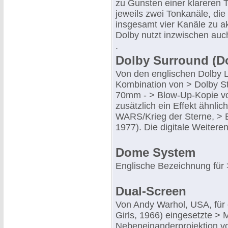
zu Gunsten einer klareren 
jeweils zwei Tonkanäle, die
insgesamt vier Kanäle zu a
Dolby nutzt inzwischen auc
.
Dolby Surround (D
Von den englischen Dolby L
Kombination von > Dolby St
70mm - > Blow-Up-Kopie vo
zusätzlich ein Effekt ähnli
WARS/Krieg der Sterne, > 
1977). Die digitale Weitere
Dome System
Englische Bezeichnung für 
Dual-Screen
Von Andy Warhol, USA, für e
Girls, 1966) eingesetzte > M
Nebeneinanderprojektion v