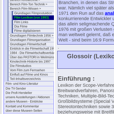
Bereich Kinotechnik >
Branchen, in denen das Str
Bereich Film-Ton Technik >
war. Nämlich viel später al
Bereich Film-Wissen >
1971 den Run auf das
ana
Grundlagen Filmproduktion
Film-Lexikon (von 1993)
konkurrierende Entwickler u
Film Links
das allein seligmachende Q
Dia Filme
1976 mit großen Verlusten 
Filme digitalisieren
man weltweit gelernt, daß e
Grundlagen Filmtechnik 1956 >
Welt - sind beim 16:9 Form
Grundlagen Filmorganisation
Grundlagen Filmwirtschaft
.
Einblick in die Filmwirtschaft 1994
1984 - Die Filmwirtschaftsverbände
Glossoir (Lexiko
Über das PASTORI in Weilmünster
Kinotechnik-Historie bis 1997
Die Filmstudios
Vom Film zum Fernsehen
.
Einfluß auf Filme und Kinos
Einführung :
Teil-Inhaltsverzeichnis
Film- und Kino-Literatur
Lexikon der Scope-Verfahre
Die TV-Sender
Breitwandverfahren, Pano
Die Profi-Hersteller
Techniken, Multiple-Bild-T
unsere Ausstellungen / Aktionen
Großbildsysteme (Special 
andere Museen - Einblicke
Stereotontechniken sowie 
Kontakt und Kommentar
über diese Museen-Seiten
beziehungsweise mit Breitfil