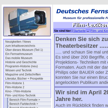
Sie sind hier :
Startseite
→
Film- und Ki
Denken Sie sich zu
Neuigkeiten / News
Theaterbesitzer .....
zum Inhaltsverzeichnis
Über dieses Museum (Teil 1)
..... und schaun Sie mal un
Ein Fernsehmuseum
Es sind über 200 Begriffe,
Das mobile Museum
Projektions- Techniken mit 
Historie und Geschichte
Programm-Historie (neu)
Formaten. Auch mit der da
Wissen und Technik
Philips oder BAUER oder Z
Magazine und Zeitschriften
konnten Sie nur einen Bru
Literatur, Bücher + Prospekte
angelockten Publikum andi
Film-Historie 1
Film-Historie 2
Wir sind im April 20
Kino- / Film-Historie
Film- und Kino-Technik
Jahre her.
Bereich Film-Formate >
Bereich Farbtechnik >
Auch im Rückblick finden w