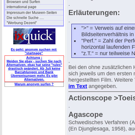
Browsen und Surfen
.
international page
Erläuterungen:
Impressum der Museen-Seiten
Die schnelle Suche .....
.
"Werbung Dezent"
">" = Verweis auf einen
Bildseitenverhältnis i
"Perf." = Zahl der Perf
horizontal laufenden F
Es geht: anonym suchen mit
"z.T." = nur teilweis
"startpage"
Achtung :
.
Meiden Sie ebay - suchen Sie nach
Alternativen. ebay hat seine "rules"
Bei den ohne zusätzlichen 
drastisch geändert. Ab Juli keine
Barzahlungen und Bank
sich jeweils um den ersten
Überweisungen mehr. Es gibt
hergestellten Film. Weitere
Alternativen.
Warum anonym surfen ?
im Text
angegeben.
Actionscope >Toei
.
Agascope
Schwedisches Verfahren (
(En Djunglesaga, 1958), auc