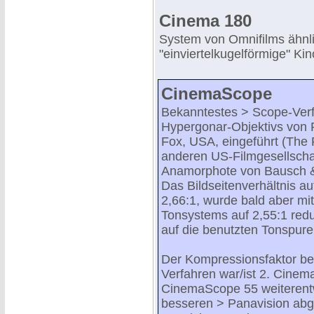
Cinema 180
System von Omnifilms ähnli
"einviertelkugelförmige" Kin
CinemaScope
Bekanntestes > Scope-Ver
Hypergonar-Objektivs von P
Fox, USA, eingeführt (Th
anderen US-Filmgesellsch
Anamorphote von Bausch & 
Das Bildseitenverhältnis au
2,66:1, wurde bald aber mi
Tonsystems auf 2,55:1 redu
auf die benutzten Tonspuren
Der Kompressionsfaktor b
Verfahren war/ist 2. Cine
CinemaScope 55 weiterentw
besseren > Panavision abge