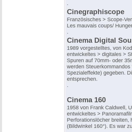
.
Cinegraphiscope
Französisches > Scope-Verf
Les mauvais coups/ Hunger
.
Cinema Digital So
1989 vorgestelltes, von Ko
entwickeltes > digitales > S
Spuren auf 70mm- oder 35m
werden Steuerkommandos fü
Spezialeffekte) gegeben. Di
entsprechen.
.
Cinema 160
1958 von Frank Caldwell, U
entwickeltes > Panoramafil
Perforationslöcher breiten
(Bildwinkel 160°). Es war 