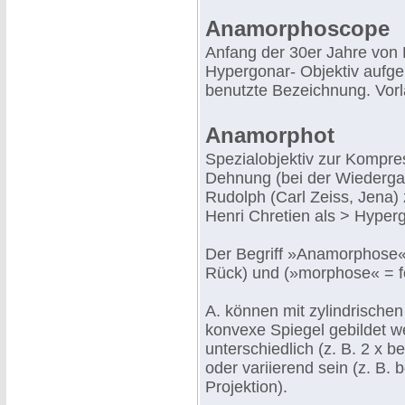
Anamorphoscope
Anfang der 30er Jahre von P
Hypergonar- Objektiv aufg
benutzte Bezeichnung. Vor
Anamorphot
Spezialobjektiv zur Kompre
Dehnung (bei der Wiedergab
Rudolph (Carl Zeiss, Jena)
Henri Chretien als > Hyper
Der Begriff »Anamorphose« 
Rück) und (»morphose« = f
A. können mit zylindrische
konvexe Spiegel gebildet w
unterschiedlich (z. B. 2 x 
oder variierend sein (z. B. 
Projektion).