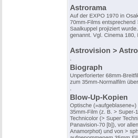
Astrorama
Auf der EXPO 1970 in Osak
70mm-Films entsprechend >
Saalkuppel projiziert wurde
genannt. Vgl. Cinema 180
Astrovision > Astr
.
Biograph
Unperforierter 68mm-Breitf
zum 35mm-Normalfilm übe
.
Blow-Up-Kopien
Optische (»aufgeblasene«)
35mm-Film (z. B. > Super-1
Technicolor (> Super Techn
Panavision-70 [b]), vor all
Anamorphot) und von > sphä
aufgenommenem 35mm-Film