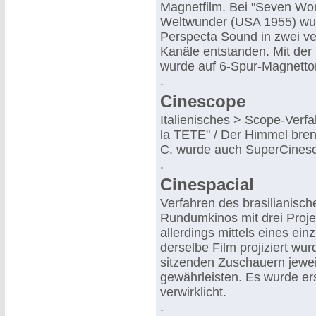
Magnetfilm. Bei "Seven W
Weltwunder (USA 1955) wur
Perspecta Sound in zwei ve
Kanäle entstanden. Mit de
wurde auf 6-Spur-Magnetto
.
Cinescope
Italienisches > Scope-Verfah
la TETE" / Der Himmel brenn
C. wurde auch SuperCinesco
.
Cinespacial
Verfahren des brasilianische
Rundumkinos mit drei Projek
allerdings mittels eines ein
derselbe Film projiziert wur
sitzenden Zuschauern jewei
gewährleisten. Es wurde ers
verwirklicht.
.