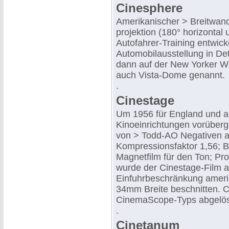
Cinesphere
Amerikanischer > Breitwand
projektion (180° horizontal 
Autofahrer-Training entwic
Automobilausstellung in Det
dann auf der New Yorker We
auch Vista-Dome genannt.
.
Cinestage
Um 1956 für England und 
Kinoeinrichtungen vorüber
von > Todd-AO Negativen a
Kompressionsfaktor 1,56; Bi
Magnetfilm für den Ton; Proj
wurde der Cinestage-Film au
Einfuhrbeschränkung amerik
34mm Breite beschnitten. 
CinemaScope-Typs abgelös
.
Cinetanum