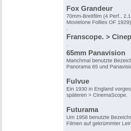
Fox Grandeur
70mm-Breitfilm (4 Perf., 2,
Movietone Follies OF 1929).
.
Franscope. > Cine
.
65mm Panavision
Manchmal benutzte Bezeichn
Panorama 65 und Panavis
Fulvue
Ein 1930 in England vorges
späteren > CinemaScope.
Futurama
Um 1958 benutzte Bezeichnu
Filmen auf gekrümmter Lei