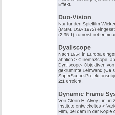
Effekt.
Duo-Vision
Nur für den Spielfilm Wick
(MGM, USA 1972) eingesetz
(2,35:1) zumeist nebeneina
Dyaliscope
Nach 1954 in Europa eingef
ähnlich > CinemaScope, abe
Dyaliscope- Objektiven von
gekrümmte Leinwand (Ce soi
SuperScope-Projektionsobje
2:1 erreicht.
.
Dynamic Frame Sy
Von Glenn H. Alvey jun. in
Institute entwickeltes > Var
Film, bei dem in der Kopie 