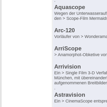
.
Aquascope
Wegen der Unterwasserauf
den > Scope-Film Mermaids 
Arc-120
Vorläufer von > Wonderam
ArriScope
> Anamorphot-Obketive von 
Arrivision
Ein > Single Film 3-D Verfah
München, mit übereinander
aufgenommenen Breitbilder
.
Astravision
Ein > CinemaScope entspr