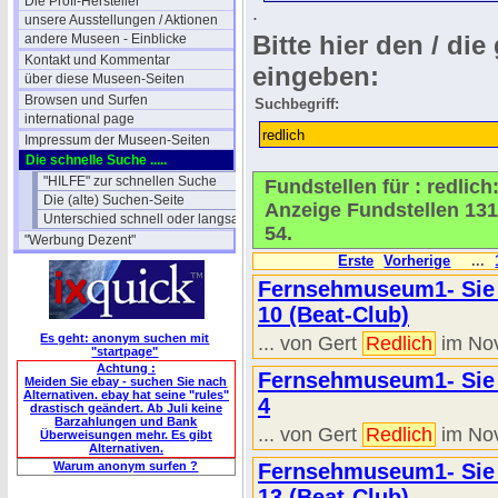
Die Profi-Hersteller
.
unsere Ausstellungen / Aktionen
Bitte hier den / die
andere Museen - Einblicke
Kontakt und Kommentar
eingeben:
über diese Museen-Seiten
Browsen und Surfen
Suchbegriff:
international page
Impressum der Museen-Seiten
Die schnelle Suche .....
"HILFE" zur schnellen Suche
Fundstellen für : redlic
Die (alte) Suchen-Seite
Anzeige Fundstellen 131
Unterschied schnell oder langsam
54.
"Werbung Dezent"
Erste
Vorherige
...
Fernsehmuseum1- Sie s
10 (Beat-Club)
Es geht: anonym suchen mit
... von Gert
Redlich
im Nov
"startpage"
Achtung :
Fernsehmuseum1- Sie s
Meiden Sie ebay - suchen Sie nach
Alternativen. ebay hat seine "rules"
4
drastisch geändert. Ab Juli keine
Barzahlungen und Bank
... von Gert
Redlich
im Nov
Überweisungen mehr. Es gibt
Alternativen.
Warum anonym surfen ?
Fernsehmuseum1- Sie s
13 (Beat-Club)