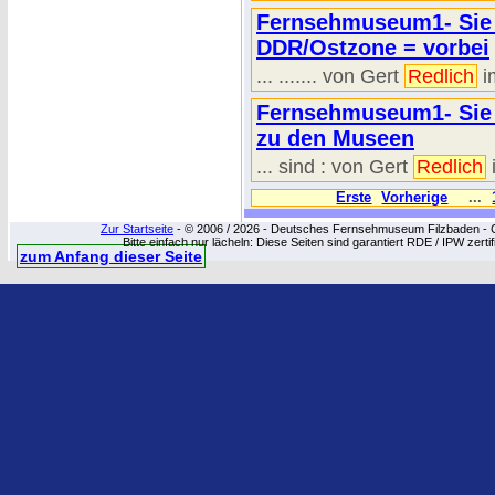
Fernsehmuseum1- Sie s
DDR/Ostzone = vorbei
... ....... von Gert
Redlich
i
Fernsehmuseum1- Sie s
zu den Museen
... sind : von Gert
Redlich
Erste
Vorherige
...
Zur Startseite
- © 2006 / 2026 - Deutsches Fernsehmuseum Filzbaden - Cop
Bitte einfach nur lächeln: Diese Seiten sind garantiert RDE / IPW zert
zum Anfang dieser Seite