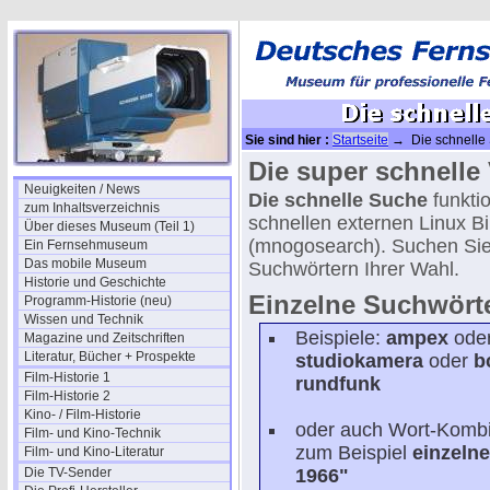
Sie sind hier :
Startseite
→ Die schnelle S
Die super schnelle V
Neuigkeiten / News
Die schnelle Suche
funktio
zum Inhaltsverzeichnis
schnellen externen Linux 
Über dieses Museum (Teil 1)
(mnogosearch). Suchen Si
Ein Fernsehmuseum
Das mobile Museum
Suchwörtern Ihrer Wahl.
Historie und Geschichte
Einzelne Suchwörte
Programm-Historie (neu)
Wissen und Technik
Beispiele:
ampex
ode
Magazine und Zeitschriften
Literatur, Bücher + Prospekte
studiokamera
oder
b
Film-Historie 1
rundfunk
Film-Historie 2
Kino- / Film-Historie
oder auch Wort-Kombi
Film- und Kino-Technik
zum Beispiel
einzeln
Film- und Kino-Literatur
Die TV-Sender
1966"