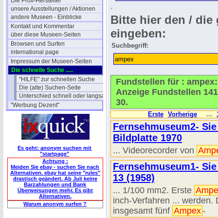
Die Profi-Hersteller
.
unsere Ausstellungen / Aktionen
Bitte hier den / die
andere Museen - Einblicke
Kontakt und Kommentar
eingeben:
über diese Museen-Seiten
Browsen und Surfen
Suchbegriff:
international page
Impressum der Museen-Seiten
Die schnelle Suche .....
"HILFE" zur schnellen Suche
Fundstellen für : ampex
Die (alte) Suchen-Seite
Anzeige Fundstellen 141
Unterschied schnell oder langsam
30.
"Werbung Dezent"
Erste
Vorherige
...
Fernsehmuseum2- Sie s
Bildplatte 1970
Es geht: anonym suchen mit
... Videorecorder von
Amp
"startpage"
Achtung :
Fernsehmuseum1- Sie s
Meiden Sie ebay - suchen Sie nach
Alternativen. ebay hat seine "rules"
13 (1958)
drastisch geändert. Ab Juli keine
Barzahlungen und Bank
... 1/100 mm2. Erste
Ampe
Überweisungen mehr. Es gibt
Alternativen.
inch-Verfahren ... werden.
Warum anonym surfen ?
insgesamt fünf
Ampex
-