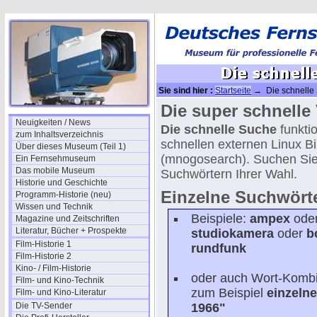
Sie sind hier :
Startseite
→ Die schnelle S
Die super schnelle V
Neuigkeiten / News
Die schnelle Suche
funktio
zum Inhaltsverzeichnis
schnellen externen Linux 
Über dieses Museum (Teil 1)
(mnogosearch). Suchen Si
Ein Fernsehmuseum
Das mobile Museum
Suchwörtern Ihrer Wahl.
Historie und Geschichte
Einzelne Suchwörte
Programm-Historie (neu)
Wissen und Technik
Beispiele:
ampex
ode
Magazine und Zeitschriften
Literatur, Bücher + Prospekte
studiokamera
oder
b
Film-Historie 1
rundfunk
Film-Historie 2
Kino- / Film-Historie
oder auch Wort-Kombi
Film- und Kino-Technik
zum Beispiel
einzeln
Film- und Kino-Literatur
Die TV-Sender
1966"