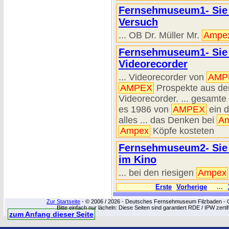
Fernsehmuseum1- Sie 
Versuch
... OB Dr. Müller Mr.
Ampe
Fernsehmuseum1- Sie s
Videorecorder
... Videorecorder von
AMP
AMPEX
Prospekte aus dem
Videorecorder. ... gesamte
es 1986 von
AMPEX
ein d
alles ... das Denken bei
A
Ampex
Köpfe kosteten
Fernsehmuseum2- Sie 
im Kino
... bei den riesigen
Ampex
Erste
Vorherige
...
Zur Startseite
- © 2006 / 2026 - Deutsches Fernsehmuseum Filzbaden - Cop
Bitte einfach nur lächeln: Diese Seiten sind garantiert RDE / IPW zert
zum Anfang dieser Seite