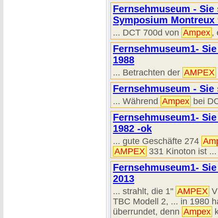
Fernsehmuseum - Sie s
Symposium Montreux 
... DCT 700d von
Ampex
,
Fernsehmuseum1- Sie s
1988
... Betrachten der
AMPEX
Fernsehmuseum - Sie s
... Während
Ampex
bei DC
Fernsehmuseum1- Sie 
1982 -ok
... gute Geschäfte 274
Am
AMPEX
331 Kinoton ist .
Fernsehmuseum1- Sie 
2013
... strahlt, die 1"
AMPEX
VP
TBC Modell 2, ... in 1980 
überrundet, denn
Ampex
k