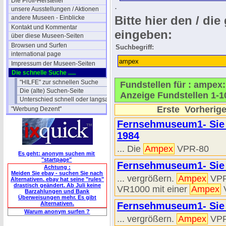
Die Profi-Hersteller
.
unsere Ausstellungen / Aktionen
Bitte hier den / die
andere Museen - Einblicke
Kontakt und Kommentar
eingeben:
über diese Museen-Seiten
Browsen und Surfen
Suchbegriff:
international page
Impressum der Museen-Seiten
Die schnelle Suche .....
"HILFE" zur schnellen Suche
Fundstellen für : ampex
Die (alte) Suchen-Seite
Anzeige Fundstellen 1-1
Unterschied schnell oder langsam
Erste
Vorherig
"Werbung Dezent"
Fernsehmuseum1- Sie 
1984
... Die
Ampex
VPR-80
Es geht: anonym suchen mit
"startpage"
Fernsehmuseum1- Sie 
Achtung :
Meiden Sie ebay - suchen Sie nach
... vergrößern.
Ampex
VPR5
Alternativen. ebay hat seine "rules"
drastisch geändert. Ab Juli keine
VR1000 mit einer
Ampex
V
Barzahlungen und Bank
Überweisungen mehr. Es gibt
Alternativen.
Fernsehmuseum1- Sie 
Warum anonym surfen ?
... vergrößern.
Ampex
VPR