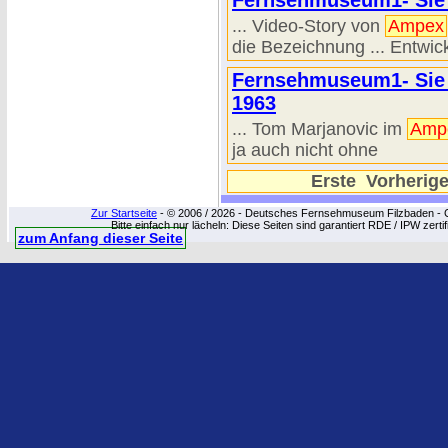
Fernsehmuseum1- Sie 
... Video-Story von
Ampex
die Bezeichnung ... Entwic
Fernsehmuseum1- Sie 
1963
... Tom Marjanovic im
Amp
ja auch nicht ohne
Erste
Vorherig
Zur Startseite
- © 2006 / 2026 - Deutsches Fernsehmuseum Filzbaden - Cop
Bitte einfach nur lächeln: Diese Seiten sind garantiert RDE / IPW zert
zum Anfang dieser Seite