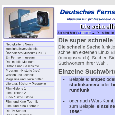
Sie sind hier :
Startseite
→ Die schnelle S
Die super schnelle V
Neuigkeiten / News
Die schnelle Suche
funktio
zum Inhaltsverzeichnis
schnellen externen Linux 
Über dieses Museum (Teil 1)
(mnogosearch). Suchen Si
Ein Fernsehmuseum
Das mobile Museum
Suchwörtern Ihrer Wahl.
Historie und Geschichte
Einzelne Suchwörte
Programm-Historie (neu)
Wissen und Technik
Beispiele:
ampex
ode
Magazine und Zeitschriften
Literatur, Bücher + Prospekte
studiokamera
oder
b
Film-Historie 1
rundfunk
Film-Historie 2
Kino- / Film-Historie
oder auch Wort-Kombi
Film- und Kino-Technik
zum Beispiel
einzeln
Film- und Kino-Literatur
Die TV-Sender
1966"