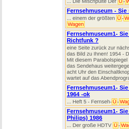
... Die Mischpulte Der
Ü
-
Fernsehmuseum - Sie s
... einem der größten
Ü
-
W
Wagen
Fernsehmuseum1- Sie s
Richtfunk ?
eine Seite zurück zur näc
das Bild zu Ihnen! 1954 -
Mit diesem Parabolspiegel
das Sendehaus weitergegeb
acht Uhr den Einschaltkn
wartet auf das Abendprogr
Fernsehmuseum1- Sie 
1964 -ok
... Heft 5 - Fernseh-
Ü
-
Wa
Fernsehmuseum1- Sie s
Philips) 1986
... Der große HDTV
Ü
-
Wa