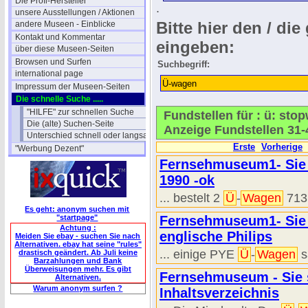
Die Profi-Hersteller
.
unsere Ausstellungen / Aktionen
Bitte hier den / die
andere Museen - Einblicke
Kontakt und Kommentar
eingeben:
über diese Museen-Seiten
Browsen und Surfen
Suchbegriff:
international page
Impressum der Museen-Seiten
Die schnelle Suche .....
"HILFE" zur schnellen Suche
Fundstellen für : ü: st
Die (alte) Suchen-Seite
Anzeige Fundstellen 31-
Unterschied schnell oder langsam
Erste
Vorherige
"Werbung Dezent"
Fernsehmuseum1- Sie 
1990 -ok
... bestelt 2
Ü
-
Wagen
713
Es geht: anonym suchen mit
"startpage"
Fernsehmuseum1- Sie s
Achtung :
englische Philips
Meiden Sie ebay - suchen Sie nach
Alternativen. ebay hat seine "rules"
... einige PYE
Ü
-
Wagen
s
drastisch geändert. Ab Juli keine
Barzahlungen und Bank
Überweisungen mehr. Es gibt
Fernsehmuseum - Sie s
Alternativen.
Warum anonym surfen ?
Inhaltsverzeichnis