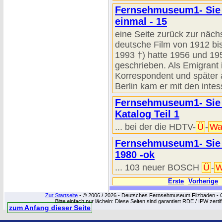
Fernsehmuseum1- Sie s
einmal - 15
eine Seite zurück zur näch
deutsche Film von 1912 bis
1993 †) hatte 1956 und 19
geschrieben. Als Emigrant
Korrespondent und später a
Berlin kam er mit den int
Fernsehmuseum1- Sie s
Katalog Teil 1
... bei der die HDTV-
Ü
-
Wa
Fernsehmuseum1- Sie 
1980 -ok
... 103 neuer BOSCH
Ü
-
W
Erste
Vorherige
Zur Startseite
- © 2006 / 2026 - Deutsches Fernsehmuseum Filzbaden - Cop
Bitte einfach nur lächeln: Diese Seiten sind garantiert RDE / IPW zert
zum Anfang dieser Seite