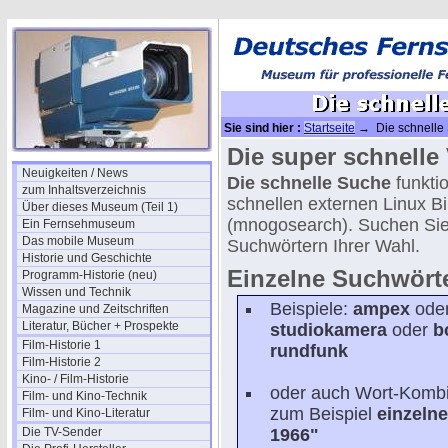
Sie sind hier :
Startseite
→ Die schnelle S
Die super schnelle V
Neuigkeiten / News
Die schnelle Suche
funktio
zum Inhaltsverzeichnis
schnellen externen Linux 
Über dieses Museum (Teil 1)
(mnogosearch). Suchen Si
Ein Fernsehmuseum
Das mobile Museum
Suchwörtern Ihrer Wahl.
Historie und Geschichte
Einzelne Suchwörte
Programm-Historie (neu)
Wissen und Technik
Beispiele:
ampex
ode
Magazine und Zeitschriften
Literatur, Bücher + Prospekte
studiokamera
oder
b
Film-Historie 1
rundfunk
Film-Historie 2
Kino- / Film-Historie
oder auch Wort-Kombi
Film- und Kino-Technik
zum Beispiel
einzeln
Film- und Kino-Literatur
Die TV-Sender
1966"