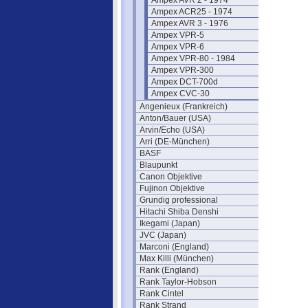
Ampex AVR 2 - 1974
Ampex ACR25 - 1974
Ampex AVR 3 - 1976
Ampex VPR-5
Ampex VPR-6
Ampex VPR-80 - 1984
Ampex VPR-300
Ampex DCT-700d
Ampex CVC-30
Angenieux (Frankreich)
Anton/Bauer (USA)
Arvin/Echo (USA)
Arri (DE-München)
BASF
Blaupunkt
Canon Objektive
Fujinon Objektive
Grundig professional
Hitachi Shiba Denshi
Ikegami (Japan)
JVC (Japan)
Marconi (England)
Max Killi (München)
Rank (England)
Rank Taylor-Hobson
Rank Cintel
Rank Strand