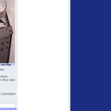
 ein Flop
len.
sehen.
or Wut oder
- zumindest