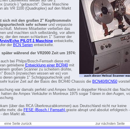
hen Laufwerkes wieder auf die 2"
x (zurück-) "getauscht". Diese Maschine
n als VR 1100 (Quadruplex) auf den Markt
t sich mit den großen 2" Kopftrommeln
ägspurtechnik sehr schwer
und verpasste
schluß. Mehrere Mitarbeiter verließen das
en und machten sich selbständig, vor allem
y, der den neuen schlanken 1" Sanner der
Arvin/Echo PILOT-1 Maschine
entwickelte,
ufer der
BCN Serien
entwickelte.
l später während der VR2000 Zeit um 1974:
uch bei Philps/Bosch-Fernseh diese mit
ran getriebene
Entwicklung einer BCR40
mit
 einem großen Scanner zu scheitern drohte,
" Bosch (inzwischen wissen wir es) von
auch dieser Helical Scanner war
o deren geniale 1" Schrägspurtechnik und
 sehr kurzer Zeit auf der Basis des BCR40 Chassis die
BCN40/BCN50
vorstel
aschung war damals perfekt und Ampex hatte in doppelter Hinsicht das Nach
 hatten die Ampex Verkäufer in Montreux 1975 sogar Tränen in den Augen, v
uschung.
kam (über das RCA Überkreuzabkommen) aus Deutschland nicht nur keine
elte mehr, die
FESE (Bosch / Fernseh)
graste abrupt und absolut erfolgreich 
 - den Markt ab.
eine Seite zurück
zur nächsten Seite