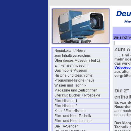
Sie sind hi
Zum Au
Neuigkeiten / News
. . . sin
zum Inhaltsverzeichnis
mehr ode
Über dieses Museum (Teil 1)
das wirk
Ein Fernsehmuseum
Videorec
Das mobile Museum
aus alter
Historie und Geschichte
vergröße
Programm-Historie (neu)
Wissen und Technik
Die 2"
Magazine und Zeitschriften
Literatur, Bücher + Prospekte
enthal
Film-Historie 1
Es war de
Film-Historie 2
Recorde
Kino- / Film-Historie
aber noch
schon die
Film- und Kino-Technik
Film- und Kino-Literatur
Das klapp
Die TV-Sender
Technik 