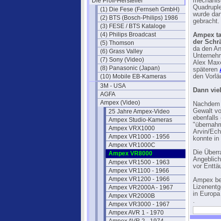
Die Profi-Hersteller
mechanisc
Quadruple
(1) Die Fese (Fernseh GmbH)
wurde dan
(2) BTS (Bosch-Philips) 1986
gebracht.
(3) FESE / BTS Kataloge
(4) Philips Broadcast
Ampex ta
der Schr
(5) Thomson
da den An
(6) Grass Valley
Unternehm
(7) Sony (Video)
Alex Maxe
(8) Panasonic (Japan)
späteren
(10) Mobile EB-Kameras
den Vorlä
3M - USA
Dann vie
AGFA
Ampex (Video)
Nachdem a
Gewalt vo
25 Jahre Ampex-Video
ebenfalls
Ampex Studio-Kameras
"übernahm
Ampex VRX1000
Arvin/Ech
Ampex VR1000 - 1956
konnte in
Ampex VR1000C
Die Überr
Ampex VR8000
Angeblich
Ampex VR1500 - 1963
vor Enttä
Ampex VR1100 - 1966
Ampex VR1200 - 1966
Ampex be
Lizenentg
Ampex VR2000A - 1967
in Europa
Ampex VR2000B
.
Ampex VR3000 - 1967
Ampex AVR 1 - 1970