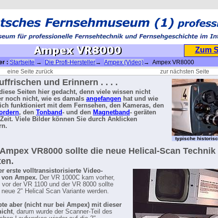
Zum 
er :
Startseite
→
Die Profi-Hersteller
→
Ampex (Video)
→ Ampex VR8000
eine Seite zurück
zur nächsten Seite
ffrischen und Erinnern . . . .
d diese Seiten hier gedacht, denn viele wissen nicht
r noch nicht, wie es damals
angefangen
hat und wie
lich funktioniert mit dem Fernsehen, den Kameras, den
ordern
, den
Tonband
- und den
Magnetband
- geräten
 Zeit. Viele Bilder können Sie durch Anklicken
rn.
typische histori
 Ampex VR8000 sollte die neue Helical-Scan Technik
ten.
r erste volltransistorisierte Video-
r von Ampex.
Der VR 1000C kam vorher,
 vor der VR 1100 und der VR 8000 sollte
 neue 2" Helical Scan Variante werden.
te aber (nicht nur bei Ampex) mit dieser
nicht
, darum wurde der Scanner-Teil des