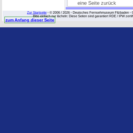
eine Seite zurück
Zur Startseite
- © 2006 / 2026 - Deutsches Fernsehmuseum Filzbaden - Cop
Bitte einfach nur lächeln: Diese Seiten sind garantiert RDE / IPW zert
zum Anfang dieser Seite