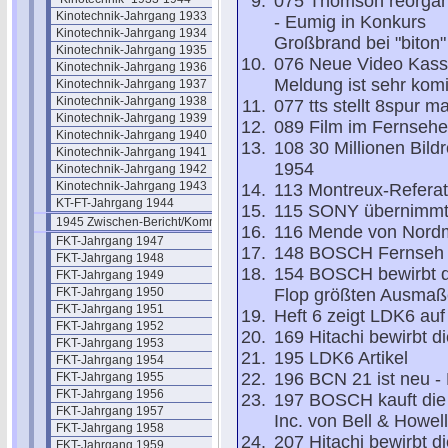
075 Thomson reorgani
Kinotechnik-Jahrgang 1933
- Eumig in Konkurs
Kinotechnik-Jahrgang 1934
Großbrand bei "biton"
Kinotechnik-Jahrgang 1935
076 Neue Video Kasse
Kinotechnik-Jahrgang 1936
Meldung ist sehr kom
Kinotechnik-Jahrgang 1937
Kinotechnik-Jahrgang 1938
077 tts stellt 8spur m
Kinotechnik-Jahrgang 1939
089 Film im Fernsehen
Kinotechnik-Jahrgang 1940
108 30 Millionen Bildr
Kinotechnik-Jahrgang 1941
1954
Kinotechnik-Jahrgang 1942
Kinotechnik-Jahrgang 1943
113 Montreux-Referat
KT-FT-Jahrgang 1944
115 SONY übernimmt M
1945 Zwischen-Bericht/Kommentar
116 Mende von Nordme
FKT-Jahrgang 1947
148 BOSCH Fernseh z
FKT-Jahrgang 1948
154 BOSCH bewirbt di
FKT-Jahrgang 1949
FKT-Jahrgang 1950
Flop größten Ausmaß
FKT-Jahrgang 1951
Heft 6 zeigt LDK6 auf
FKT-Jahrgang 1952
169 Hitachi bewirbt 
FKT-Jahrgang 1953
195 LDK6 Artikel
FKT-Jahrgang 1954
196 BCN 21 ist neu 
FKT-Jahrgang 1955
FKT-Jahrgang 1956
197 BOSCH kauft die 
FKT-Jahrgang 1957
Inc. von Bell & Howell
FKT-Jahrgang 1958
207 Hitachi bewirbt 
FKT-Jahrgang 1959