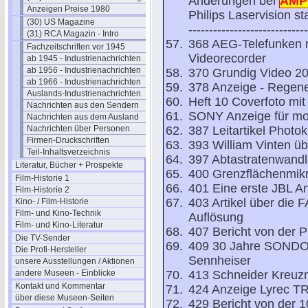
Änderungen bei
AMP
Anzeigen Preise 1980
Philips Laservision sta
(30) US Magazine
-----------------------------
(31) RCA Magazin - Intro
368 AEG-Telefunken m
Fachzeitschriften vor 1945
Videorecorder
ab 1945 - Industrienachrichten
ab 1956 - Industrienachrichten
370 Grundig Video 20
ab 1966 - Industrienachrichten
378 Anzeige - Regene
Auslands-Industrienachrichten
Heft 10 Coverfoto m
Nachrichten aus den Sendern
SONY Anzeige für mob
Nachrichten aus dem Ausland
Nachrichten über Personen
387 Leitartikel Photo
Firmen-Druckschriften
393 William Vinten üb
Teil-Inhaltsverzeichnis
397 Abtastratenwand
Literatur, Bücher + Prospekte
400 Grenzflächenmik
Film-Historie 1
401 Eine erste JBL 
Film-Historie 2
403 Artikel über die 
Kino- / Film-Historie
Film- und Kino-Technik
Auflösung
Film- und Kino-Literatur
407 Bericht von der Ph
Die TV-Sender
409 30 Jahre SONDOR
Die Profi-Hersteller
Sennheiser
unsere Ausstellungen / Aktionen
andere Museen - Einblicke
413 Schneider Kreuz
Kontakt und Kommentar
424 Anzeige Lyrec T
über diese Museen-Seiten
429 Bericht von der 