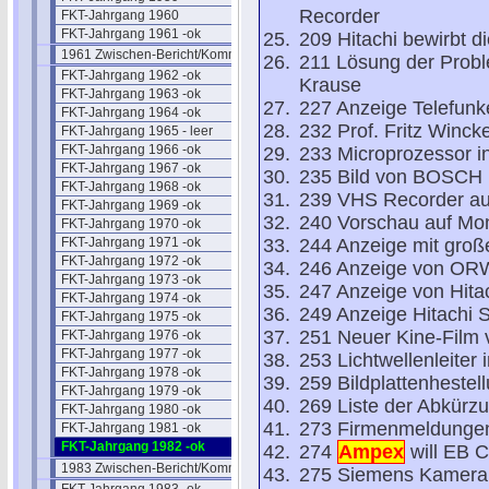
Recorder
FKT-Jahrgang 1960
FKT-Jahrgang 1961 -ok
209 Hitachi bewirbt 
1961 Zwischen-Bericht/Kommentar
211 Lösung der Probl
FKT-Jahrgang 1962 -ok
Krause
FKT-Jahrgang 1963 -ok
227 Anzeige Telefun
FKT-Jahrgang 1964 -ok
232 Prof. Fritz Wincke
FKT-Jahrgang 1965 - leer
FKT-Jahrgang 1966 -ok
233 Microprozessor i
FKT-Jahrgang 1967 -ok
235 Bild von BOSCH B
FKT-Jahrgang 1968 -ok
239 VHS Recorder aus
FKT-Jahrgang 1969 -ok
240 Vorschau auf Mo
FKT-Jahrgang 1970 -ok
FKT-Jahrgang 1971 -ok
244 Anzeige mit groß
FKT-Jahrgang 1972 -ok
246 Anzeige von ORW
FKT-Jahrgang 1973 -ok
247 Anzeige von Hita
FKT-Jahrgang 1974 -ok
249 Anzeige Hitachi 
FKT-Jahrgang 1975 -ok
251 Neuer Kine-Film 
FKT-Jahrgang 1976 -ok
FKT-Jahrgang 1977 -ok
253 Lichtwellenleiter
FKT-Jahrgang 1978 -ok
259 Bildplattenhestell
FKT-Jahrgang 1979 -ok
269 Liste der Abkürz
FKT-Jahrgang 1980 -ok
273 Firmenmeldungen
FKT-Jahrgang 1981 -ok
FKT-Jahrgang 1982 -ok
274
Ampex
will EB 
1983 Zwischen-Bericht/Kommentar
275 Siemens Kamera m