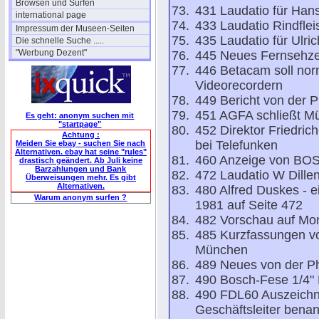
Browsen und Surfen
431 Laudatio für Han
international page
433 Laudatio Rindfle
Impressum der Museen-Seiten
435 Laudatio für Ulri
Die schnelle Suche .....
"Werbung Dezent"
445 Neues Fernsehze
446 Betacam soll norm
Videorecordern
449 Bericht von der Ph
451 AGFA schließt Mü
Es geht: anonym suchen mit
"startpage"
452 Direktor Friedrich
Achtung :
bei Telefunken
Meiden Sie ebay - suchen Sie nach
Alternativen. ebay hat seine "rules"
460 Anzeige von BOS
drastisch geändert. Ab Juli keine
Barzahlungen und Bank
472 Laudatio W Dille
Überweisungen mehr. Es gibt
Alternativen.
480 Alfred Duskes - e
Warum anonym surfen ?
1981 auf Seite 472
482 Vorschau auf Mo
485 Kurzfassungen v
München
489 Neues von der Ph
490 Bosch-Fese 1/4" 
490 FDL60 Auszeichnun
Geschäftsleiter benan