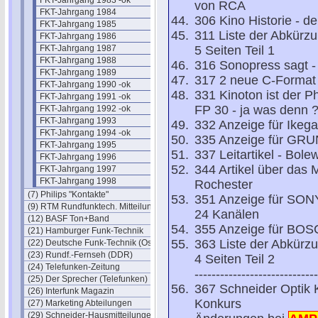
FKT-Jahrgang 1983 -ok
von RCA
FKT-Jahrgang 1984
306 Kino Historie - d
FKT-Jahrgang 1985
311 Liste der Abkürz
FKT-Jahrgang 1986
FKT-Jahrgang 1987
5 Seiten Teil 1
FKT-Jahrgang 1988
316 Sonopress sagt - 
FKT-Jahrgang 1989
317 2 neue C-Forma
FKT-Jahrgang 1990 -ok
331 Kinoton ist der Ph
FKT-Jahrgang 1991 -ok
FP 30 - ja was denn 
FKT-Jahrgang 1992 -ok
FKT-Jahrgang 1993
332 Anzeige für Ikeg
FKT-Jahrgang 1994 -ok
335 Anzeige für GR
FKT-Jahrgang 1995
337 Leitartikel - Bole
FKT-Jahrgang 1996
344 Artikel über da
FKT-Jahrgang 1997
FKT-Jahrgang 1998
Rochester
(7) Philips "Kontakte"
351 Anzeige für SONY
(9) RTM Rundfunktech. Mitteilungen
24 Kanälen
(12) BASF Ton+Band
355 Anzeige für BO
(21) Hamburger Funk-Technik
363 Liste der Abkürz
(22) Deutsche Funk-Technik (Ost)
(23) Rundf.-Fernseh (DDR)
4 Seiten Teil 2
(24) Telefunken-Zeitung
-----------------------------
(25) Der Sprecher (Telefunken)
367 Schneider Optik 
(26) Interfunk Magazin
Konkurs
(27) Marketing Abteilungen
(29) Schneider-Hausmitteilungen