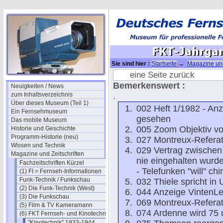
Sie sind hier :
Startseite
→
Magazine und
Jahrgang 1982 -ok
eine Seite zurück
Bemerkenswert :
Neuigkeiten / News
zum Inhaltsverzeichnis
.
Über dieses Museum (Teil 1)
002 Heft 1/1982 - An
Ein Fernsehmuseum
gesehen
Das mobile Museum
005 Zoom Objektiv v
Historie und Geschichte
Programm-Historie (neu)
027 Montreux-Referat
Wissen und Technik
029 Vertrag zwisch
Magazine und Zeitschriften
nie eingehalten wurd
Fachzeitschriften Kürzel
- Telefunken "will" c
(1) FI = Fernseh-Informationen
Funk-Technik / Funkschau
032 Thiele spricht in
(2) Die Funk-Technik (West)
044 Anzeige VintenL
(3) Die Funkschau
069 Montreux-Referat
(5) Film & TV Kameramann
074 Ardenne wird 75 
(6) FKT Fernseh- und Kinotechnik
"Kinotechnik" 1933-1944